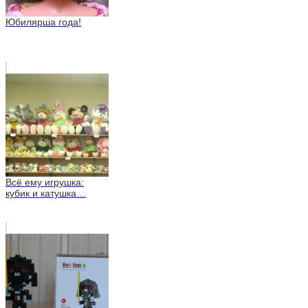
Юбилярша года!
Всё ему игрушка:
кубик и катушка…