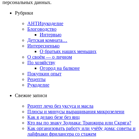
персональных данных.
Рубрики
АНТИрукоделие
Блоговодство
Интервью
Детская комната…
Интересненько
О братьях наших меньших
О своём — о личном
По хозяйству
Огород на балконе
Покупкин опыт
Рецепты
Рукоделие
Свежие записи
Рецепт лечо без уксуса и масла
Плюсы и минусы выращивания микрозелени
Как я делаю безе без яиц
Кто вы по знаку Зодиака: Транжира или Скряга?
Как организовать работу или учёбу дома: советы и
лайфхаки фрилансера со стажем