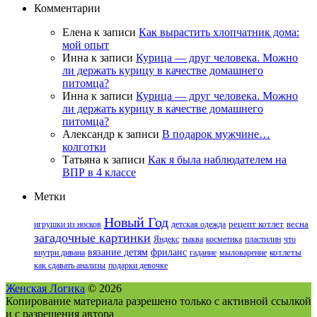
Комментарии
Елена
к записи
Как вырастить хлопчатник дома:
мой опыт
Инна
к записи
Курица — друг человека. Можно
ли держать курицу в качестве домашнего
питомца?
Инна
к записи
Курица — друг человека. Можно
ли держать курицу в качестве домашнего
питомца?
Александр
к записи
В подарок мужчине…
колготки
Татьяна
к записи
Как я была наблюдателем на
ВПР в 4 классе
Метки
Новый Год
игрушки из носков
детская одежда
рецепт котлет
весна
загадочные картинки
Яндекс
тыква
косметика
пластилин
что
вязание детям
фриланс
внутри дивана
гадание
мыловарение
котлеты
как сдавать анализы
подарки девочке
Женская Логика
© 2026
Копирование материала разрешено только с активной ссылкой
и с разрешения автора