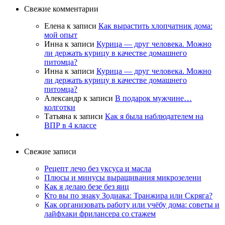
Свежие комментарии
Елена
к записи
Как вырастить хлопчатник дома:
мой опыт
Инна
к записи
Курица — друг человека. Можно
ли держать курицу в качестве домашнего
питомца?
Инна
к записи
Курица — друг человека. Можно
ли держать курицу в качестве домашнего
питомца?
Александр
к записи
В подарок мужчине…
колготки
Татьяна
к записи
Как я была наблюдателем на
ВПР в 4 классе
Свежие записи
Рецепт лечо без уксуса и масла
Плюсы и минусы выращивания микрозелени
Как я делаю безе без яиц
Кто вы по знаку Зодиака: Транжира или Скряга?
Как организовать работу или учёбу дома: советы и
лайфхаки фрилансера со стажем