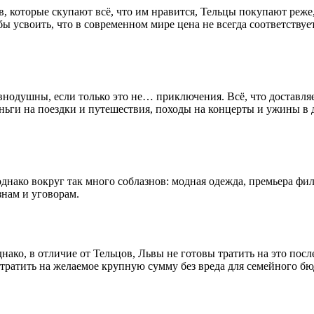
, которые скупают всё, что им нравится, Тельцы покупают реже,
 усвоить, что в современном мире цена не всегда соответствует
внодушны, если только это не… приключения. Всё, что доставля
еньги на поездки и путешествия, походы на концерты и ужины в
однако вокруг так много соблазнов: модная одежда, премьера фи
знам и уговорам.
нако, в отличие от Тельцов, Львы не готовы тратить на это пос
тратить на желаемое крупную сумму без вреда для семейного бюд