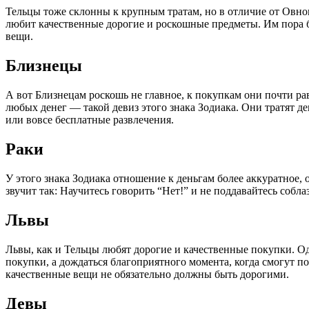
Тельцы тоже склонны к крупным тратам, но в отличие от Овнов
любит качественные дорогие и роскошные предметы. Им пора бы
вещи.
Близнецы
А вот Близнецам роскошь не главное, к покупкам они почти ра
любых денег — такой девиз этого знака Зодиака. Они тратят д
или вовсе бесплатные развлечения.
Раки
У этого знака Зодиака отношение к деньгам более аккуратное, 
звучит так: Научитесь говорить “Нет!” и не поддавайтесь собла
Львы
Львы, как и Тельцы любят дорогие и качественные покупки. Од
покупки, а дождаться благоприятного момента, когда смогут по
качественные вещи не обязательно должны быть дорогими.
Девы