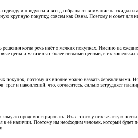
а одежду и продукты и всегда обращают внимание на скидки и 
нную крупную покупку, совсем как Овны. Поэтому и совет для н
ь решения когда речь идёт о мелких покупках. Именно на ежедн
овые цены и магазины с более низкими ценами, в их кошельках о
х покупок, поэтому их вполне можно назвать бережливыми. Но у
, трат и накоплений, что, согласитесь, сильно затрудняет план
 кому-то продемонстрировать. Из-за этого у них зачастую почти
в её наличии. Поэтому им необходим человек, который будет пе
в.