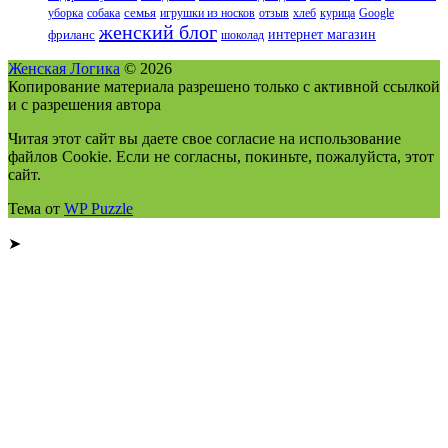
уборка
собака
семья
игрушки из носков
отзыв
хлеб
курица
Google
женский блог
интернет магазин
фриланс
шоколад
Женская Логика
© 2026
Копирование материала разрешено только с активной ссылкой
и с разрешения автора
Читая этот сайт вы даете свое согласие на использование
файлов Cookie. Если не согласны, покиньте, пожалуйста, этот
сайт.
Тема от
WP Puzzle
➤