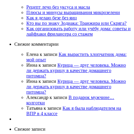
Рецепт лечо без уксуса и масла
Плюсы и минусы выращивания микрозелени
Как я делаю безе без яиц
Кто вы по знаку Зодиака: Транжира или Скряга?
Как организовать работу или учёбу дома: советы и
лайфхаки фрилансера со стажем
Свежие комментарии
Елена
к записи
Как вырастить хлопчатник дома:
мой опыт
Инна
к записи
Курица — друг человека. Можно
ли держать курицу в качестве домашнего
питомца?
Инна
к записи
Курица — друг человека. Можно
ли держать курицу в качестве домашнего
питомца?
Александр
к записи
В подарок мужчине…
колготки
Татьяна
к записи
Как я была наблюдателем на
ВПР в 4 классе
Свежие записи