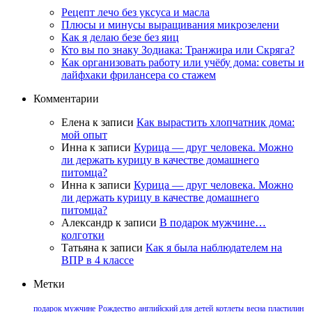
Рецепт лечо без уксуса и масла
Плюсы и минусы выращивания микрозелени
Как я делаю безе без яиц
Кто вы по знаку Зодиака: Транжира или Скряга?
Как организовать работу или учёбу дома: советы и
лайфхаки фрилансера со стажем
Комментарии
Елена
к записи
Как вырастить хлопчатник дома:
мой опыт
Инна
к записи
Курица — друг человека. Можно
ли держать курицу в качестве домашнего
питомца?
Инна
к записи
Курица — друг человека. Можно
ли держать курицу в качестве домашнего
питомца?
Александр
к записи
В подарок мужчине…
колготки
Татьяна
к записи
Как я была наблюдателем на
ВПР в 4 классе
Метки
подарок мужчине
Рождество
английский для детей
котлеты
весна
пластилин