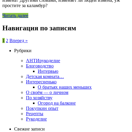
измена? Другими словами, изменяет ли людей измена, уж
простите за каламбур?
Читать далее
Навигация по записям
1
2
Вперед »
Рубрики
АНТИрукоделие
Блоговодство
Интервью
Детская комната…
Интересненько
О братьях наших меньших
О своём — о личном
По хозяйству
Огород на балконе
Покупкин опыт
Рецепты
Рукоделие
Свежие записи