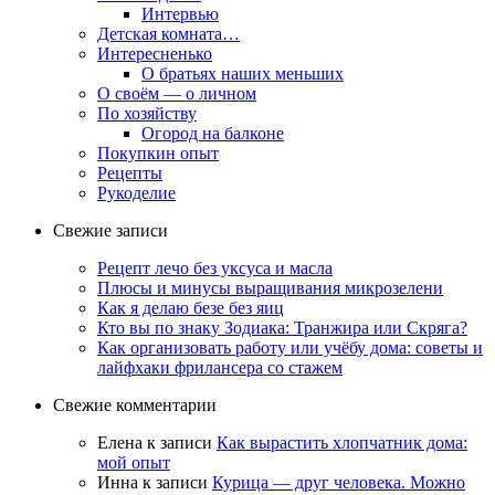
Интервью
Детская комната…
Интересненько
О братьях наших меньших
О своём — о личном
По хозяйству
Огород на балконе
Покупкин опыт
Рецепты
Рукоделие
Свежие записи
Рецепт лечо без уксуса и масла
Плюсы и минусы выращивания микрозелени
Как я делаю безе без яиц
Кто вы по знаку Зодиака: Транжира или Скряга?
Как организовать работу или учёбу дома: советы и
лайфхаки фрилансера со стажем
Свежие комментарии
Елена
к записи
Как вырастить хлопчатник дома:
мой опыт
Инна
к записи
Курица — друг человека. Можно