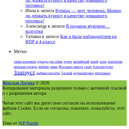
ли держать курицу в качестве домашнего
питомца?
Инна
к записи
Курица — друг человека. Можно
ли держать курицу в качестве домашнего
питомца?
Александр
к записи
В подарок мужчине…
колготки
Татьяна
к записи
Как я была наблюдателем на
ВПР в 4 классе
Метки
тапки крючком
одежда для собак
кулич
английский
шарф
плов
пластилин
женская одежда
любовь
зима
Восьмое марта
салат
Блоговодство
Златоуст
рыбные котлеты
Таганай
журналистика
интервью
Женская Логика
© 2026
Копирование материала разрешено только с активной ссылкой
и с разрешения автора
Читая этот сайт вы даете свое согласие на использование
файлов Cookie. Если не согласны, покиньте, пожалуйста, этот
сайт.
Тема от
WP Puzzle