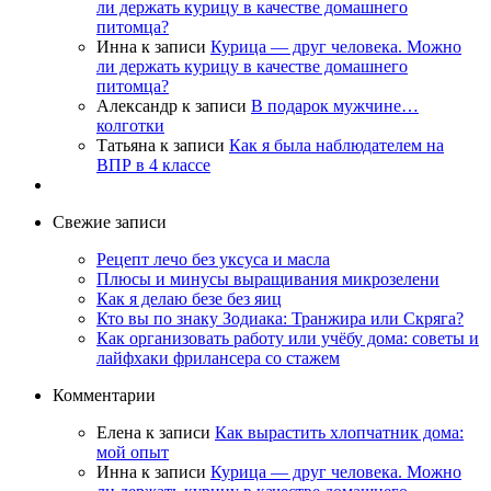
ли держать курицу в качестве домашнего
питомца?
Инна
к записи
Курица — друг человека. Можно
ли держать курицу в качестве домашнего
питомца?
Александр
к записи
В подарок мужчине…
колготки
Татьяна
к записи
Как я была наблюдателем на
ВПР в 4 классе
Свежие записи
Рецепт лечо без уксуса и масла
Плюсы и минусы выращивания микрозелени
Как я делаю безе без яиц
Кто вы по знаку Зодиака: Транжира или Скряга?
Как организовать работу или учёбу дома: советы и
лайфхаки фрилансера со стажем
Комментарии
Елена
к записи
Как вырастить хлопчатник дома:
мой опыт
Инна
к записи
Курица — друг человека. Можно