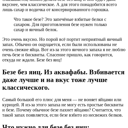
вкуснее, чем классическое. А для этого понадобится всего
лишь сахар и водичка от консервированного горошка.
Что такое безе? Это запечёные взбитые белки с
сахаром. Для приготовления безе нужен только
сахар и яичный белок.
Это очень вкусно. Но порой всё портит неприятный яичный
запах. Обычно он ощущается, если были использованы не
очень свежие яйца. Вот из-за этого яичного запаха я не люблю
печь безе и бисквиты. Спасение пришло, как говорится,
откуда не ждали. Безе без яиц!
Безе без яиц. Из аквафабы. Взбивается
даже лучше и на вкус тоже лучше
классического.
Самый большой его плюс для меня — не воняет яйцами или
курицей. Я из-за этого запаха не могу есть простые бисквиты
и безе. Почему обычное безе пахнет яйцами? Считается, что
такой запах появляется, если безе взбито из несвежих белков.
Что нужно для безе без яиц: