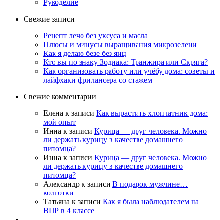
Рукоделие
Свежие записи
Рецепт лечо без уксуса и масла
Плюсы и минусы выращивания микрозелени
Как я делаю безе без яиц
Кто вы по знаку Зодиака: Транжира или Скряга?
Как организовать работу или учёбу дома: советы и
лайфхаки фрилансера со стажем
Свежие комментарии
Елена
к записи
Как вырастить хлопчатник дома:
мой опыт
Инна
к записи
Курица — друг человека. Можно
ли держать курицу в качестве домашнего
питомца?
Инна
к записи
Курица — друг человека. Можно
ли держать курицу в качестве домашнего
питомца?
Александр
к записи
В подарок мужчине…
колготки
Татьяна
к записи
Как я была наблюдателем на
ВПР в 4 классе