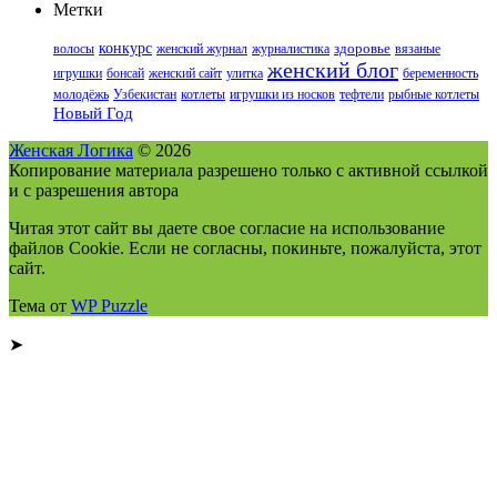
Метки
конкурс
волосы
женский журнал
журналистика
здоровье
вязаные
женский блог
игрушки
бонсай
женский сайт
улитка
беременность
молодёжь
Узбекистан
котлеты
игрушки из носков
тефтели
рыбные котлеты
Новый Год
Женская Логика
© 2026
Копирование материала разрешено только с активной ссылкой
и с разрешения автора
Читая этот сайт вы даете свое согласие на использование
файлов Cookie. Если не согласны, покиньте, пожалуйста, этот
сайт.
Тема от
WP Puzzle
➤