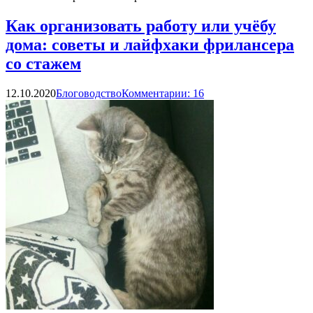
Как организовать работу или учёбу
дома: советы и лайфхаки фрилансера
со стажем
12.10.2020
Блоговодство
Комментарии: 16