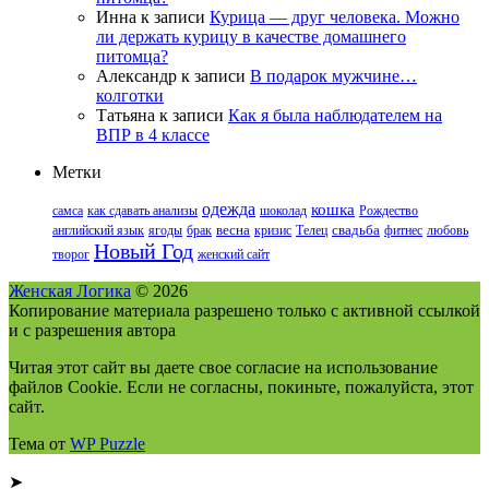
Инна
к записи
Курица — друг человека. Можно
ли держать курицу в качестве домашнего
питомца?
Александр
к записи
В подарок мужчине…
колготки
Татьяна
к записи
Как я была наблюдателем на
ВПР в 4 классе
Метки
одежда
кошка
самса
как сдавать анализы
шоколад
Рождество
английский язык
ягоды
брак
весна
кризис
Телец
свадьба
фитнес
любовь
Новый Год
творог
женский сайт
Женская Логика
© 2026
Копирование материала разрешено только с активной ссылкой
и с разрешения автора
Читая этот сайт вы даете свое согласие на использование
файлов Cookie. Если не согласны, покиньте, пожалуйста, этот
сайт.
Тема от
WP Puzzle
➤