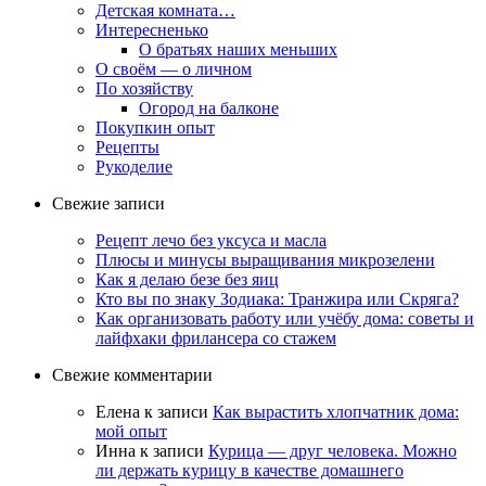
Детская комната…
Интересненько
О братьях наших меньших
О своём — о личном
По хозяйству
Огород на балконе
Покупкин опыт
Рецепты
Рукоделие
Свежие записи
Рецепт лечо без уксуса и масла
Плюсы и минусы выращивания микрозелени
Как я делаю безе без яиц
Кто вы по знаку Зодиака: Транжира или Скряга?
Как организовать работу или учёбу дома: советы и
лайфхаки фрилансера со стажем
Свежие комментарии
Елена
к записи
Как вырастить хлопчатник дома:
мой опыт
Инна
к записи
Курица — друг человека. Можно
ли держать курицу в качестве домашнего