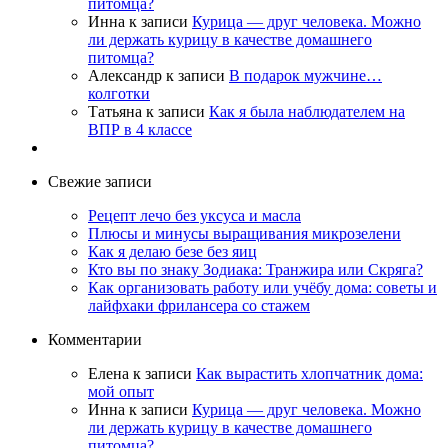
питомца?
Инна
к записи
Курица — друг человека. Можно
ли держать курицу в качестве домашнего
питомца?
Александр
к записи
В подарок мужчине…
колготки
Татьяна
к записи
Как я была наблюдателем на
ВПР в 4 классе
Свежие записи
Рецепт лечо без уксуса и масла
Плюсы и минусы выращивания микрозелени
Как я делаю безе без яиц
Кто вы по знаку Зодиака: Транжира или Скряга?
Как организовать работу или учёбу дома: советы и
лайфхаки фрилансера со стажем
Комментарии
Елена
к записи
Как вырастить хлопчатник дома:
мой опыт
Инна
к записи
Курица — друг человека. Можно
ли держать курицу в качестве домашнего
питомца?