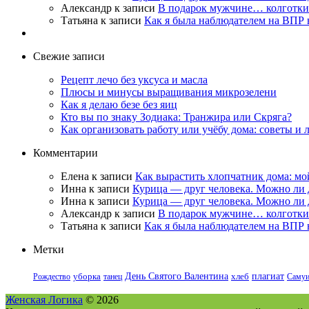
Александр
к записи
В подарок мужчине… колготки
Татьяна
к записи
Как я была наблюдателем на ВПР в
Свежие записи
Рецепт лечо без уксуса и масла
Плюсы и минусы выращивания микрозелени
Как я делаю безе без яиц
Кто вы по знаку Зодиака: Транжира или Скряга?
Как организовать работу или учёбу дома: советы и
Комментарии
Елена
к записи
Как вырастить хлопчатник дома: мо
Инна
к записи
Курица — друг человека. Можно ли 
Инна
к записи
Курица — друг человека. Можно ли 
Александр
к записи
В подарок мужчине… колготки
Татьяна
к записи
Как я была наблюдателем на ВПР в
Метки
День Святого Валентина
плагиат
Рождество
уборка
танец
хлеб
Саму
Женская Логика
© 2026