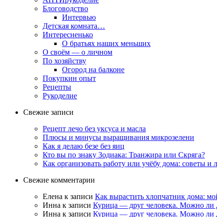
Блоговодство
Интервью
Детская комната…
Интересненько
О братьях наших меньших
О своём — о личном
По хозяйству
Огород на балконе
Покупкин опыт
Рецепты
Рукоделие
Свежие записи
Рецепт лечо без уксуса и масла
Плюсы и минусы выращивания микрозелени
Как я делаю безе без яиц
Кто вы по знаку Зодиака: Транжира или Скряга?
Как организовать работу или учёбу дома: советы и
Свежие комментарии
Елена
к записи
Как вырастить хлопчатник дома: мо
Инна
к записи
Курица — друг человека. Можно ли 
Инна
к записи
Курица — друг человека. Можно ли 