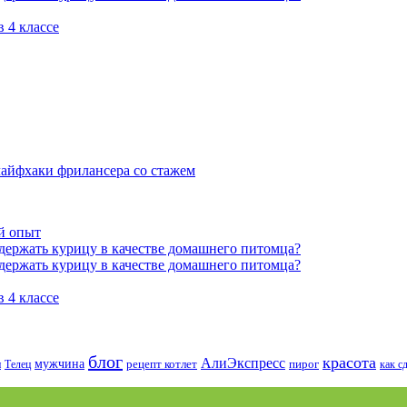
 4 классе
 лайфхаки фрилансера со стажем
й опыт
держать курицу в качестве домашнего питомца?
держать курицу в качестве домашнего питомца?
 4 классе
блог
красота
АлиЭкспресс
мужчина
и
Телец
рецепт котлет
пирог
как с