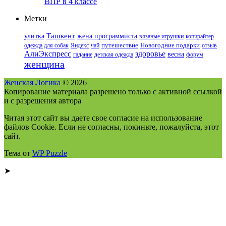
ВПР в 4 классе
Метки
Ташкент
жена программиста
улитка
вязаные игрушки
копирайтер
одежда для собак
Яндекс
чай
путешествие
Новогодние подарки
отзыв
АлиЭкспресс
здоровье
весна
гадание
детская одежда
форум
женщина
Женская Логика
© 2026
Копирование материала разрешено только с активной ссылкой
и с разрешения автора
Читая этот сайт вы даете свое согласие на использование
файлов Cookie. Если не согласны, покиньте, пожалуйста, этот
сайт.
Тема от
WP Puzzle
➤