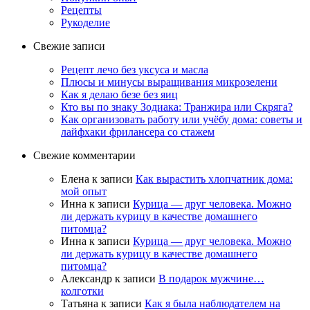
Рецепты
Рукоделие
Свежие записи
Рецепт лечо без уксуса и масла
Плюсы и минусы выращивания микрозелени
Как я делаю безе без яиц
Кто вы по знаку Зодиака: Транжира или Скряга?
Как организовать работу или учёбу дома: советы и
лайфхаки фрилансера со стажем
Свежие комментарии
Елена
к записи
Как вырастить хлопчатник дома:
мой опыт
Инна
к записи
Курица — друг человека. Можно
ли держать курицу в качестве домашнего
питомца?
Инна
к записи
Курица — друг человека. Можно
ли держать курицу в качестве домашнего
питомца?
Александр
к записи
В подарок мужчине…
колготки
Татьяна
к записи
Как я была наблюдателем на