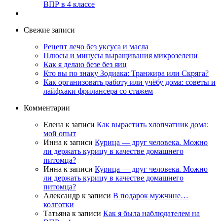
ВПР в 4 классе
Свежие записи
Рецепт лечо без уксуса и масла
Плюсы и минусы выращивания микрозелени
Как я делаю безе без яиц
Кто вы по знаку Зодиака: Транжира или Скряга?
Как организовать работу или учёбу дома: советы и
лайфхаки фрилансера со стажем
Комментарии
Елена
к записи
Как вырастить хлопчатник дома:
мой опыт
Инна
к записи
Курица — друг человека. Можно
ли держать курицу в качестве домашнего
питомца?
Инна
к записи
Курица — друг человека. Можно
ли держать курицу в качестве домашнего
питомца?
Александр
к записи
В подарок мужчине…
колготки
Татьяна
к записи
Как я была наблюдателем на