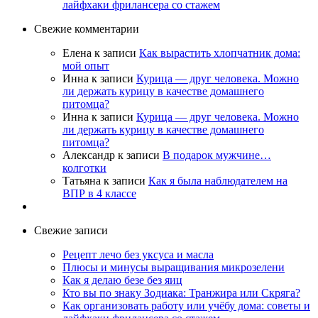
лайфхаки фрилансера со стажем
Свежие комментарии
Елена
к записи
Как вырастить хлопчатник дома:
мой опыт
Инна
к записи
Курица — друг человека. Можно
ли держать курицу в качестве домашнего
питомца?
Инна
к записи
Курица — друг человека. Можно
ли держать курицу в качестве домашнего
питомца?
Александр
к записи
В подарок мужчине…
колготки
Татьяна
к записи
Как я была наблюдателем на
ВПР в 4 классе
Свежие записи
Рецепт лечо без уксуса и масла
Плюсы и минусы выращивания микрозелени
Как я делаю безе без яиц
Кто вы по знаку Зодиака: Транжира или Скряга?
Как организовать работу или учёбу дома: советы и