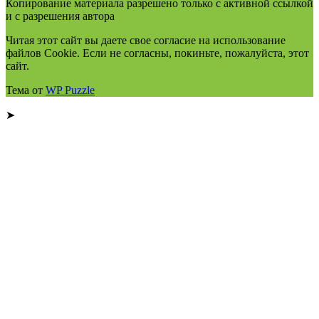
Копирование материала разрешено только с активной ссылкой
и с разрешения автора
Читая этот сайт вы даете свое согласие на использование
файлов Cookie. Если не согласны, покиньте, пожалуйста, этот
сайт.
Тема от
WP Puzzle
➤