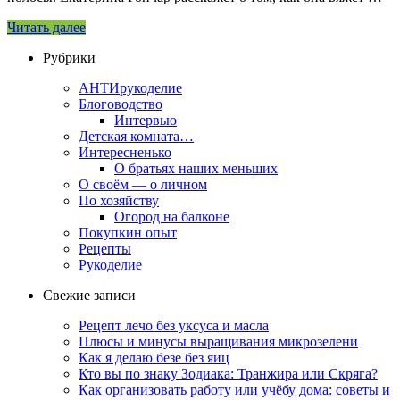
Читать далее
Рубрики
АНТИрукоделие
Блоговодство
Интервью
Детская комната…
Интересненько
О братьях наших меньших
О своём — о личном
По хозяйству
Огород на балконе
Покупкин опыт
Рецепты
Рукоделие
Свежие записи
Рецепт лечо без уксуса и масла
Плюсы и минусы выращивания микрозелени
Как я делаю безе без яиц
Кто вы по знаку Зодиака: Транжира или Скряга?
Как организовать работу или учёбу дома: советы и