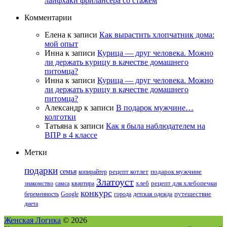
лайфхаки фрилансера со стажем
Комментарии
Елена
к записи
Как вырастить хлопчатник дома:
мой опыт
Инна
к записи
Курица — друг человека. Можно
ли держать курицу в качестве домашнего
питомца?
Инна
к записи
Курица — друг человека. Можно
ли держать курицу в качестве домашнего
питомца?
Александр
к записи
В подарок мужчине…
колготки
Татьяна
к записи
Как я была наблюдателем на
ВПР в 4 классе
Метки
подарки
семья
копирайтер
рецепт котлет
подарок мужчине
Златоуст
знакомство
самса
квартира
хлеб
рецепт для хлебопечки
конкурс
беременность
Google
города
детская одежда
путешествие
диета
Женская Логика
© 2026