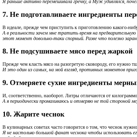
Я раньше активно перемешивала гречку, а Муж удивлялся, поч
7. Не подготавливаете ингредиенты пер
В идеале, прежде чем приступить к приготовлению какого-нибу
А в реальности зачем мне тратить время на предварительную 
этот момент довольно-таки спорный. Разве что полезно заран
8. Не подсушиваете мясо перед жаркой
Прежде чем класть мясо на разогретую сковороду, его нужно 
И это один из самых, на мой взгляд, противных моментов при
9. Отмеряете сухие ингредиенты мерны
И, соответственно, наоборот. Литры отличаются от килограммов
А я периодически промахиваюсь и отмеряю не той стороной ме
10. Жарите чеснок
В кулинарных советах часто говорится о том, что чеснок нужно 
Я не настолько большой фанат чеснока чтобы использовать его