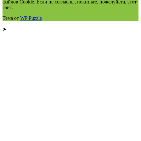
файлов Cookie. Если не согласны, покиньте, пожалуйста, этот
сайт.
Тема от
WP Puzzle
➤