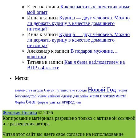
Елена
к записи
Как вырастить хлопчатник дома:
мой опыт
Инна
к записи
Курица — друг человека. Можно
ли держать курицу в качестве домашнего
питомца?
Инна
к записи
Курица — друг человека. Можно
ли держать курицу в качестве домашнего
питомца?
Александр
к записи
В подарок мужчине…
колготки
Татьяна
к записи
Как я была наблюдателем на
ВПР в 4 классе
Метки
Новый Год
знакомства
ягоды
Самуи
путешествие
города
творог
жена программиста
Блоговодство
кулич
кабачки
одежда для собак
блог
огород
Ферби
форум
улитка
чай
Женская Логика
© 2026
Копирование материала разрешено только с активной ссылкой
и с разрешения автора
Читая этот сайт вы даете свое согласие на использование