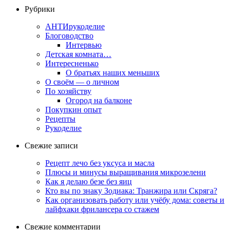
Рубрики
АНТИрукоделие
Блоговодство
Интервью
Детская комната…
Интересненько
О братьях наших меньших
О своём — о личном
По хозяйству
Огород на балконе
Покупкин опыт
Рецепты
Рукоделие
Свежие записи
Рецепт лечо без уксуса и масла
Плюсы и минусы выращивания микрозелени
Как я делаю безе без яиц
Кто вы по знаку Зодиака: Транжира или Скряга?
Как организовать работу или учёбу дома: советы и
лайфхаки фрилансера со стажем
Свежие комментарии