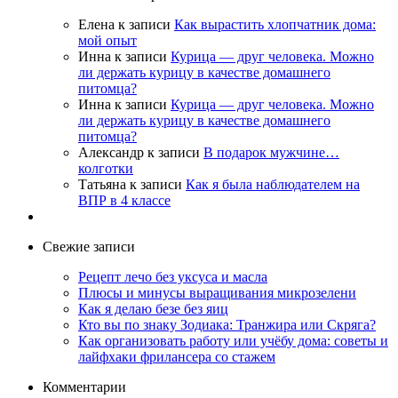
Елена
к записи
Как вырастить хлопчатник дома:
мой опыт
Инна
к записи
Курица — друг человека. Можно
ли держать курицу в качестве домашнего
питомца?
Инна
к записи
Курица — друг человека. Можно
ли держать курицу в качестве домашнего
питомца?
Александр
к записи
В подарок мужчине…
колготки
Татьяна
к записи
Как я была наблюдателем на
ВПР в 4 классе
Свежие записи
Рецепт лечо без уксуса и масла
Плюсы и минусы выращивания микрозелени
Как я делаю безе без яиц
Кто вы по знаку Зодиака: Транжира или Скряга?
Как организовать работу или учёбу дома: советы и
лайфхаки фрилансера со стажем
Комментарии