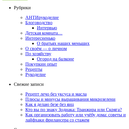
Рубрики
АНТИрукоделие
Блоговодство
Интервью
Детская комната…
Интересненько
О братьях наших меньших
О своём — о личном
По хозяйству
Огород на балконе
Покупкин опыт
Рецепты
Рукоделие
Свежие записи
Рецепт лечо без уксуса и масла
Плюсы и минусы выращивания микрозелени
Как я делаю безе без яиц
Кто вы по знаку Зодиака: Транжира или Скряга?
Как организовать работу или учёбу дома: советы и
лайфхаки фрилансера со стажем