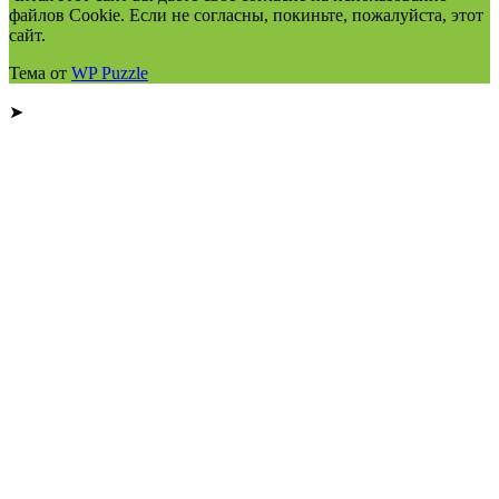
файлов Cookie. Если не согласны, покиньте, пожалуйста, этот
сайт.
Тема от
WP Puzzle
➤