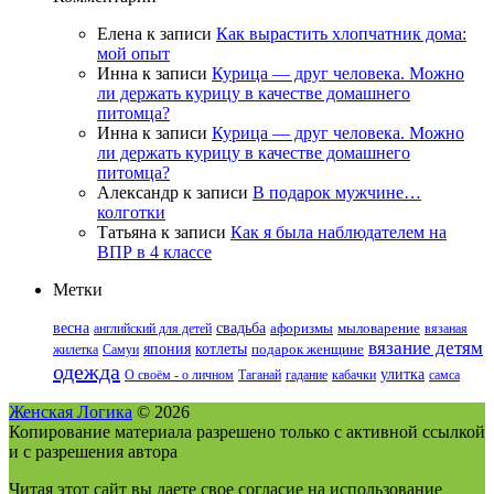
Елена
к записи
Как вырастить хлопчатник дома:
мой опыт
Инна
к записи
Курица — друг человека. Можно
ли держать курицу в качестве домашнего
питомца?
Инна
к записи
Курица — друг человека. Можно
ли держать курицу в качестве домашнего
питомца?
Александр
к записи
В подарок мужчине…
колготки
Татьяна
к записи
Как я была наблюдателем на
ВПР в 4 классе
Метки
весна
свадьба
английский для детей
афоризмы
мыловарение
вязаная
вязание детям
япония
котлеты
жилетка
Самуи
подарок женщине
одежда
улитка
О своём - о личном
Таганай
гадание
кабачки
самса
Женская Логика
© 2026
Копирование материала разрешено только с активной ссылкой
и с разрешения автора
Читая этот сайт вы даете свое согласие на использование