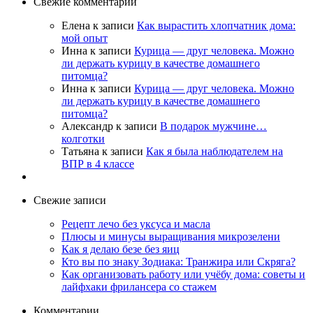
Свежие комментарии
Елена
к записи
Как вырастить хлопчатник дома:
мой опыт
Инна
к записи
Курица — друг человека. Можно
ли держать курицу в качестве домашнего
питомца?
Инна
к записи
Курица — друг человека. Можно
ли держать курицу в качестве домашнего
питомца?
Александр
к записи
В подарок мужчине…
колготки
Татьяна
к записи
Как я была наблюдателем на
ВПР в 4 классе
Свежие записи
Рецепт лечо без уксуса и масла
Плюсы и минусы выращивания микрозелени
Как я делаю безе без яиц
Кто вы по знаку Зодиака: Транжира или Скряга?
Как организовать работу или учёбу дома: советы и
лайфхаки фрилансера со стажем
Комментарии