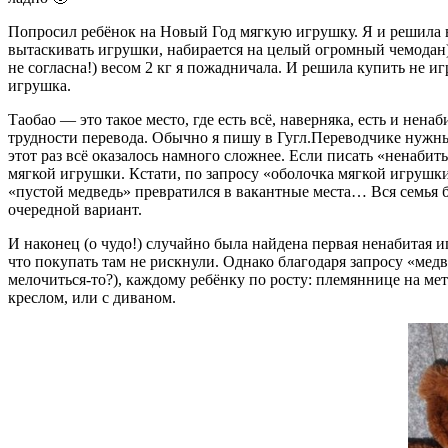
Попросил ребёнок на Новый Год мягкую игрушку. Я и решила в 
вытаскивать игрушки, набирается на целый огромный чемодан
не согласна!) весом 2 кг я пожадничала. И решила купить не иг
игрушка.
Таобао — это такое место, где есть всё, наверняка, есть и нен
трудности перевода. Обычно я пишу в Гугл.Переводчике нужны
этот раз всё оказалось намного сложнее. Если писать «ненаби
мягкой игрушки. Кстати, по запросу «оболочка мягкой игрушк
«пустой медведь» превратился в вакантные места… Вся семья б
очередной вариант.
И наконец (о чудо!) случайно была найдена первая ненабитая и
что покупать там не рискнули. Однако благодаря запросу «медв
мелочиться-то?), каждому ребёнку по росту: племяннице на мет
креслом, или с диваном.