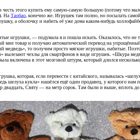
честь этого купить ему самую-самую большую (потому что мален
). На
Таобао
, конечно же. Игрушек там полно, но посылать само
рушку, а оболочку и набить её уже дома каким-нибудь холлофайбер
абитые игрушки, — подумала я и пошла искать. Оказалось, что не
й мне товар и получаю автоматический перевод на упрощённый 
тый медведь», то получим просто мягкие игрушки, набитые. Поэт
и» вылезают чехлы для смартфонов в виде игрушек. «Шкура мед
ыла включена в этот мозговой штурм, который длился несколько
грушка, которая, если перевести с китайского, называлась «шел
едь шелуха кукла» нашёлся ещё один продавец, у которого нам п
р двадцать, Святу — на метр сорок. Там были и выше, вплоть до 