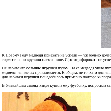
К Новому Году медведи приехать не успели — уж больно долг
торжественно вручили племяннице. Сфотографировать не успе
Не набивайте большие игрушки пухом. На её медведя ушло чуть
медведя, на плечах проваливается. В общем, не то. Зато для н
для набивки игрушки понадобилось примерно полтора килогр
В ближайшем сэконд-хэнде купила ему футболку, попросила с