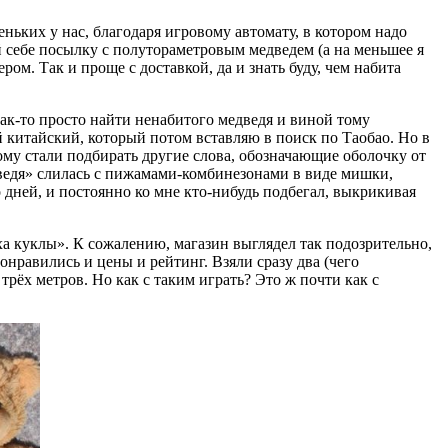
ьких у нас, благодаря игровому автомату, в котором надо
й себе посылку с полутораметровым медведем (а на меньшее я
ом. Так и проще с доставкой, да и знать буду, чем набита
 так-то просто найти ненабитого медведя и виной тому
китайский, который потом вставляю в поиск по Таобао. Но в
ому стали подбирать другие слова, обозначающие оболочку от
ведя» слилась с пижамами-комбинезонами в виде мишки,
 дней, и постоянно ко мне кто-нибудь подбегал, выкрикивая
уха куклы». К сожалению, магазин выглядел так подозрительно,
онравились и цены и рейтинг. Взяли сразу два (чего
трёх метров. Но как с таким играть? Это ж почти как с