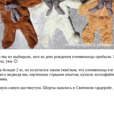
о мы их выбирали, зато ко дню рождения племянницы прибыли. 
ла, увы 🙁
 больше 2 кг, он получился таким тяжёлым, что племянница еле 
ашего медведя мы, наученные горьким опытом, купили холлофайбе
амма.
амую-самую растянутую. Шорты нашлись в Святином гардеробе.