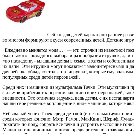
Сейчас для детей характерно раннее раз
во многом формируют вкусы современных детей. Детские игру
«Ежедневно меняется мода…» — эти строчки из известной пес
было такого громадного выбора и разнообразия игрушек, да и
«по наследству» младшим детям в семье, а затем и собственны
их папы. Эти игрушки могут показаться малоинтересными и д
для ребенка обладают только те игрушки, которые ему знаком
популярных среди детей персонажей.
Среди них и машинки из мультфильма Тачки. Эти мультяшки п
фильмов прибегают к персонификации своих персонажей, так
внешности. Это отличная задумка, ведь детям, с их нестандар
нашли свое реальное воплощение в виде машинок, которые яв
Небывалый успех Тачек среди детской (и не только) аудитори
среди которых конечно: Мэтр, Рамон, МакКвин, Шериф, Луиджи
покатать по полу, собрать все тачки и устроить настоящие го
Машинки инерционные, и после предварительного завода они с