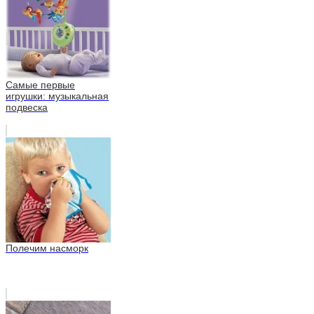
Самые первые
игрушки: музыкальная
подвеска
Полечим насморк