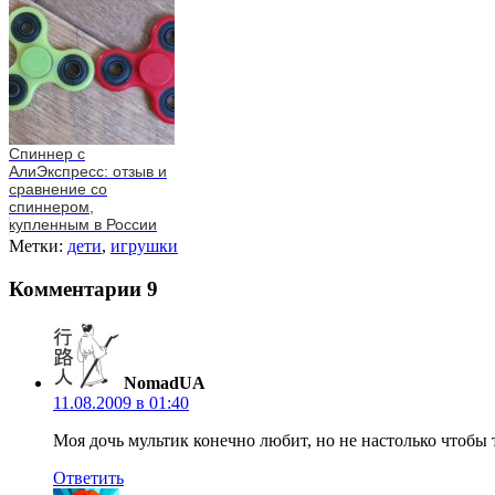
Спиннер с
АлиЭкспресс: отзыв и
сравнение со
спиннером,
купленным в России
Метки:
дети
,
игрушки
Комментарии
9
NomadUA
11.08.2009 в 01:40
Моя дочь мультик конечно любит, но не настолько чтобы 
Ответить