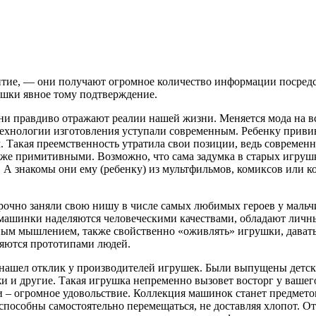
витие, — они получают огромное количество информации посредс
шки явное тому подтверждение.
ни правдиво отражают реалии нашей жизни. Меняется мода на вс
 технологии изготовления уступали современным. Ребенку прив
м. Такая преемственность утратила свои позиции, ведь современ
аже примитивными. Возможно, что сама задумка в старых игруш
ы. А знакомы они ему (ребенку) из мультфильмов, комиксов ил
рочно заняли свою нишу в числе самых любимых героев у мальч
 машинки наделяются человеческими качествами, обладают лич
тным мышлением, также свойственно «оживлять» игрушки, давать
ляются прототипами людей.
и нашел отклик у производителей игрушек. Были выпущены детс
 и другие. Такая игрушка непременно вызовет восторг у вашего
нки – огромное удовольствие. Коллекция машинок станет предмет
пособны самостоятельно перемещаться, не доставляя хлопот. О