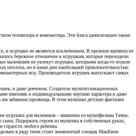
твом телевизора и компьютера. Эти блага цивилизации также
е, и игрушки не являются исключением. В прежние времена не
ивалось бережное отношение к игрушкам, которые переходили
ных мальчишек не увлекут игрушки, которыми когда-то играли
ках неплоха, но в наши дни наибольшей привлекательностью
и компьютерных игр. Производители игрушек выпускают самых
ишек, и даже девчонок. Создатели мультипликационных
ными именами и индивидуальными чертами характера и даже
 им забавные прозвища. В этом мультике детские фантазии
кие игрушки для мальчиков – машинки из мультфильма Тачки,
 сына. Подержать героев из мультика в собственных руках,
ом гордости любого ребенка.
тдельно в ряду тачек стоит знаменитый гонщик МакКвин