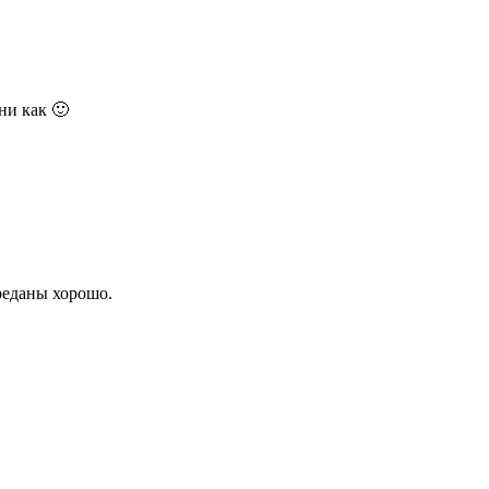
ни как 🙂
реданы хорошо.