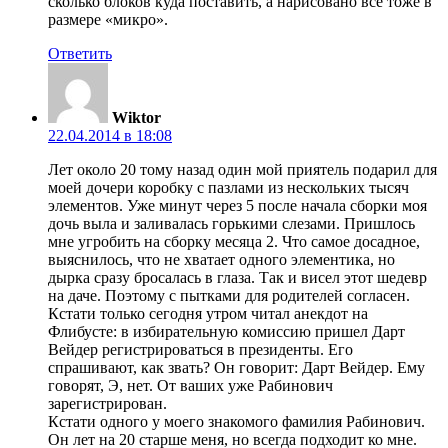
сколько блоков куда поставить, а нарисовано всё тоже в
размере «микро».
Ответить
Wiktor
22.04.2014 в 18:08
Лет около 20 тому назад один мой приятель подарил для
моей дочери коробку с пазлами из нескольких тысяч
элементов. Уже минут через 5 после начала сборки моя
дочь выла и заливалась горькими слезами. Пришлось
мне угробить на сборку месяца 2. Что самое досадное,
выяснилось, что не хватает одного элементика, но
дырка сразу бросалась в глаза. Так и висел этот шедевр
на даче. Поэтому с пытками для родителей согласен.
Кстати только сегодня утром читал анекдот на
Флибусте: в избирательную комиссию пришел Дарт
Вейдер регистрироваться в президенты. Его
спрашивают, как звать? Он говорит: Дарт Вейдер. Ему
говорят, Э, нет. От ваших уже Рабинович
зарегистрирован.
Кстати одного у моего знакомого фамилия Рабинович.
Он лет на 20 старше меня, но всегда подходит ко мне.