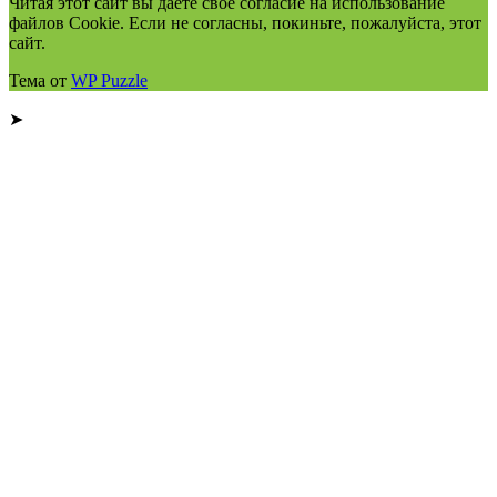
Читая этот сайт вы даете свое согласие на использование
файлов Cookie. Если не согласны, покиньте, пожалуйста, этот
сайт.
Тема от
WP Puzzle
➤