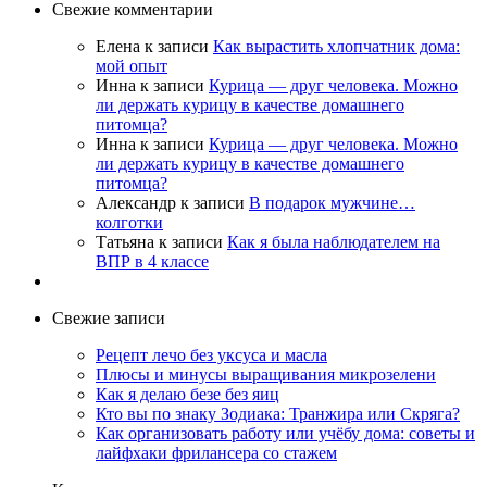
Свежие комментарии
Елена
к записи
Как вырастить хлопчатник дома:
мой опыт
Инна
к записи
Курица — друг человека. Можно
ли держать курицу в качестве домашнего
питомца?
Инна
к записи
Курица — друг человека. Можно
ли держать курицу в качестве домашнего
питомца?
Александр
к записи
В подарок мужчине…
колготки
Татьяна
к записи
Как я была наблюдателем на
ВПР в 4 классе
Свежие записи
Рецепт лечо без уксуса и масла
Плюсы и минусы выращивания микрозелени
Как я делаю безе без яиц
Кто вы по знаку Зодиака: Транжира или Скряга?
Как организовать работу или учёбу дома: советы и
лайфхаки фрилансера со стажем