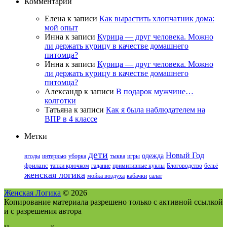
Комментарии
Елена
к записи
Как вырастить хлопчатник дома:
мой опыт
Инна
к записи
Курица — друг человека. Можно
ли держать курицу в качестве домашнего
питомца?
Инна
к записи
Курица — друг человека. Можно
ли держать курицу в качестве домашнего
питомца?
Александр
к записи
В подарок мужчине…
колготки
Татьяна
к записи
Как я была наблюдателем на
ВПР в 4 классе
Метки
дети
Новый Год
одежда
ягоды
интервью
уборка
тыква
игры
фриланс
тапки крючком
гадание
примитивные куклы
Блоговодство
бельё
женская логика
мойка воздуха
кабачки
салат
Женская Логика
© 2026
Копирование материала разрешено только с активной ссылкой
и с разрешения автора