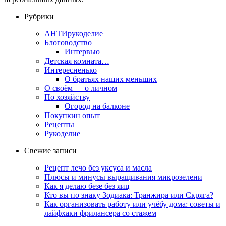
Рубрики
АНТИрукоделие
Блоговодство
Интервью
Детская комната…
Интересненько
О братьях наших меньших
О своём — о личном
По хозяйству
Огород на балконе
Покупкин опыт
Рецепты
Рукоделие
Свежие записи
Рецепт лечо без уксуса и масла
Плюсы и минусы выращивания микрозелени
Как я делаю безе без яиц
Кто вы по знаку Зодиака: Транжира или Скряга?
Как организовать работу или учёбу дома: советы и
лайфхаки фрилансера со стажем