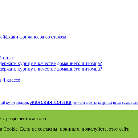
 лайфхаки фрилансера со стажем
й опыт
держать курицу в качестве домашнего питомца?
держать курицу в качестве домашнего питомца?
 4 классе
женская логика
чай
кулич
подарок
котлеты
цветы
квартира
игры
сумки
сал
 с разрешения автора
в Cookie. Если не согласны, покиньте, пожалуйста, этот сайт.