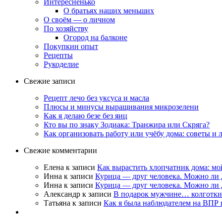
Интересненько
О братьях наших меньших
О своём — о личном
По хозяйству
Огород на балконе
Покупкин опыт
Рецепты
Рукоделие
Свежие записи
Рецепт лечо без уксуса и масла
Плюсы и минусы выращивания микрозелени
Как я делаю безе без яиц
Кто вы по знаку Зодиака: Транжира или Скряга?
Как организовать работу или учёбу дома: советы и
Свежие комментарии
Елена
к записи
Как вырастить хлопчатник дома: мо
Инна
к записи
Курица — друг человека. Можно ли 
Инна
к записи
Курица — друг человека. Можно ли 
Александр
к записи
В подарок мужчине… колготки
Татьяна
к записи
Как я была наблюдателем на ВПР в