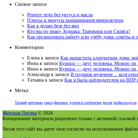
Свежие записи
Рецепт лечо без уксуса и масла
Плюсы и минусы выращивания микрозелени
Как я делаю безе без яиц
Кто вы по знаку Зодиака: Транжира или Скряга?
Как организовать работу или учёбу дома: советы и
Комментарии
Елена
к записи
Как вырастить хлопчатник дома: мо
Инна
к записи
Курица — друг человека. Можно ли 
Инна
к записи
Курица — друг человека. Можно ли 
Александр
к записи
В подарок мужчине… колготки
Татьяна
к записи
Как я была наблюдателем на ВПР в
Метки
Таганай
интервью
самса
фриланс
куличи в хлебопечке
весна
мойка воздуха
Женская Логика
© 2026
Копирование материала разрешено только с активной ссылкой и
Читая этот сайт вы даете свое согласие на использование файло