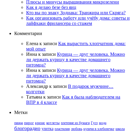
Плюсы и минусы выращивания микрозелени
Как я делаю безе без яиц
Кто вы по знаку Зодиака: Транжира или Скряга?
Как организовать работу или учёбу дома: советы и
лайфхаки фрилансера со стажем
Комментарии
Елена
к записи
Как вырастить хлопчатник дома:
мой опыт
Инна
к записи
Курица — друг человека. Можно
ли держать курицу в качестве домашнего
питомца?
Инна
к записи
Курица — друг человека. Можно
ли держать курицу в качестве домашнего
питомца?
Александр
к записи
В подарок мужчине…
колготки
Татьяна
к записи
Как я была наблюдателем на
ВПР в 4 классе
Метки
пицца
пирог
кризис
котлеты
плетение из бумаги
Гугл
мода
блогорадио
улитка
пластилин
любовь
куличи в хлебопечке
школа