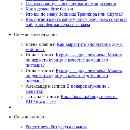
Плюсы и минусы выращивания микрозелени
Как я делаю безе без яиц
Кто вы по знаку Зодиака: Транжира или Скряга?
Как организовать работу или учёбу дома: советы и
лайфхаки фрилансера со стажем
Свежие комментарии
Елена
к записи
Как вырастить хлопчатник дома:
мой опыт
Инна
к записи
Курица — друг человека. Можно
ли держать курицу в качестве домашнего
питомца?
Инна
к записи
Курица — друг человека. Можно
ли держать курицу в качестве домашнего
питомца?
Александр
к записи
В подарок мужчине…
колготки
Татьяна
к записи
Как я была наблюдателем на
ВПР в 4 классе
Свежие записи
Рецепт лечо без уксуса и масла