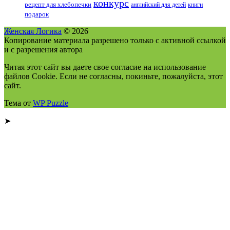
конкурс
рецепт для хлебопечки
английский для детей
книги
подарок
Женская Логика
© 2026
Копирование материала разрешено только с активной ссылкой
и с разрешения автора
Читая этот сайт вы даете свое согласие на использование
файлов Cookie. Если не согласны, покиньте, пожалуйста, этот
сайт.
Тема от
WP Puzzle
➤