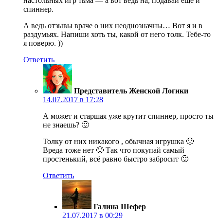
настольных игр тьма — а вот ведь на, подавай ещё и
спиннер.
А ведь отзывы враче о них неоднозначны… Вот я и в
раздумьях. Напиши хоть ты, какой от него толк. Тебе-то
я поверю. ))
Ответить
Представитель Женской Логики
14.07.2017 в 17:28
А может и старшая уже крутит спиннер, просто ты
не знаешь? 🙂
Толку от них никакого , обычная игрушка 🙂
Вреда тоже нет 🙂 Так что покупай самый
простенький, всё равно быстро забросит 🙂
Ответить
Галина Шефер
21.07.2017 в 00:29