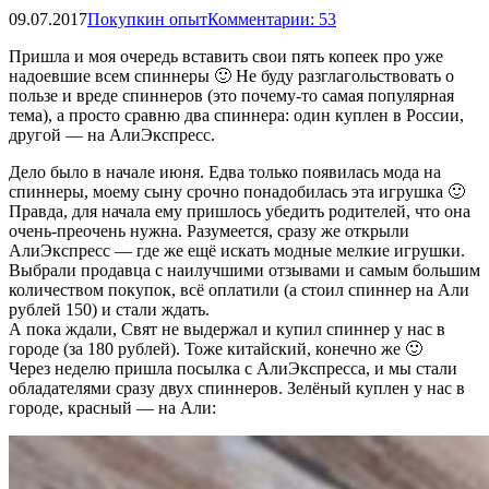
09.07.2017
Покупкин опыт
Комментарии: 53
Пришла и моя очередь вставить свои пять копеек про уже
надоевшие всем спиннеры 🙂 Не буду разглагольствовать о
пользе и вреде спиннеров (это почему-то самая популярная
тема), а просто сравню два спиннера: один куплен в России,
другой — на АлиЭкспресс.
Дело было в начале июня. Едва только появилась мода на
спиннеры, моему сыну срочно понадобилась эта игрушка 🙂
Правда, для начала ему пришлось убедить родителей, что она
очень-преочень нужна. Разумеется, сразу же открыли
АлиЭкспресс — где же ещё искать модные мелкие игрушки.
Выбрали продавца с наилучшими отзывами и самым большим
количеством покупок, всё оплатили (а стоил спиннер на Али
рублей 150) и стали ждать.
А пока ждали, Свят не выдержал и купил спиннер у нас в
городе (за 180 рублей). Тоже китайский, конечно же 🙂
Через неделю пришла посылка с АлиЭкспресса, и мы стали
обладателями сразу двух спиннеров. Зелёный куплен у нас в
городе, красный — на Али: