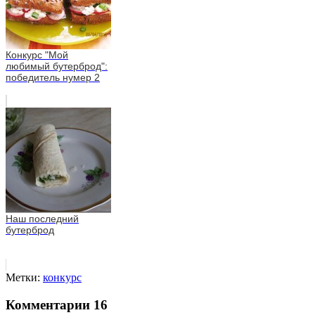
Конкурс "Мой
любимый бутерброд":
победитель нумер 2
Наш последний
бутерброд
Метки:
конкурс
Комментарии
16