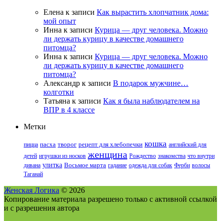
Елена
к записи
Как вырастить хлопчатник дома:
мой опыт
Инна
к записи
Курица — друг человека. Можно
ли держать курицу в качестве домашнего
питомца?
Инна
к записи
Курица — друг человека. Можно
ли держать курицу в качестве домашнего
питомца?
Александр
к записи
В подарок мужчине…
колготки
Татьяна
к записи
Как я была наблюдателем на
ВПР в 4 классе
Метки
кошка
пицца
пасха
творог
рецепт для хлебопечки
английский для
женщина
детей
игрушки из носков
Рождество
знакомства
что внутри
улитка
дивана
Восьмое марта
гадание
одежда для собак
Ферби
волосы
Таганай
Женская Логика
© 2026
Копирование материала разрешено только с активной ссылкой
и с разрешения автора