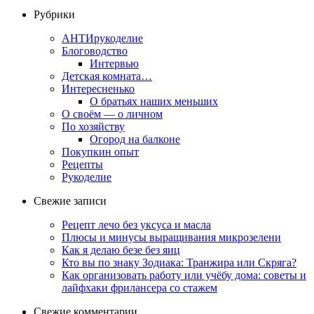
Рубрики
АНТИрукоделие
Блоговодство
Интервью
Детская комната…
Интересненько
О братьях наших меньших
О своём — о личном
По хозяйству
Огород на балконе
Покупкин опыт
Рецепты
Рукоделие
Свежие записи
Рецепт лечо без уксуса и масла
Плюсы и минусы выращивания микрозелени
Как я делаю безе без яиц
Кто вы по знаку Зодиака: Транжира или Скряга?
Как организовать работу или учёбу дома: советы и
лайфхаки фрилансера со стажем
Свежие комментарии