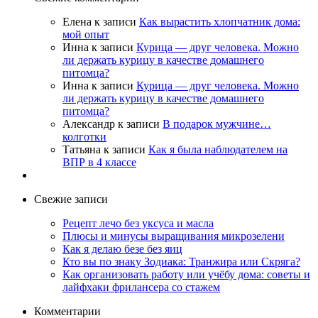
Елена
к записи
Как вырастить хлопчатник дома:
мой опыт
Инна
к записи
Курица — друг человека. Можно
ли держать курицу в качестве домашнего
питомца?
Инна
к записи
Курица — друг человека. Можно
ли держать курицу в качестве домашнего
питомца?
Александр
к записи
В подарок мужчине…
колготки
Татьяна
к записи
Как я была наблюдателем на
ВПР в 4 классе
Свежие записи
Рецепт лечо без уксуса и масла
Плюсы и минусы выращивания микрозелени
Как я делаю безе без яиц
Кто вы по знаку Зодиака: Транжира или Скряга?
Как организовать работу или учёбу дома: советы и
лайфхаки фрилансера со стажем
Комментарии