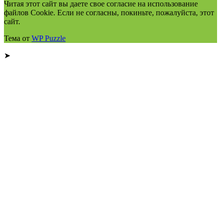
Читая этот сайт вы даете свое согласие на использование
файлов Cookie. Если не согласны, покиньте, пожалуйста, этот
сайт.
Тема от
WP Puzzle
➤