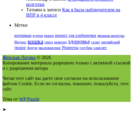
колготки
Татьяна
к записи
Как я была наблюдателем на
ВПР в 4 классе
Метки
интервью
рецепт для хлебопечки
куртки
книги
вязаная жилетка
кошка
здоровье
Яндекс
самса
шоколад
салат
английский
Рецепты
творог
форум
мыловарение
голубцы
самолёт
Женская Логика
© 2026
Копирование материала разрешено только с активной ссылкой
и с разрешения автора
Читая этот сайт вы даете свое согласие на использование
файлов Cookie. Если не согласны, покиньте, пожалуйста, этот
сайт.
Тема от
WP Puzzle
➤