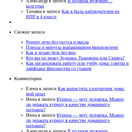
Александр
к записи
В подарок мужчине…
колготки
Татьяна
к записи
Как я была наблюдателем на
ВПР в 4 классе
Свежие записи
Рецепт лечо без уксуса и масла
Плюсы и минусы выращивания микрозелени
Как я делаю безе без яиц
Кто вы по знаку Зодиака: Транжира или Скряга?
Как организовать работу или учёбу дома: советы и
лайфхаки фрилансера со стажем
Комментарии
Елена
к записи
Как вырастить хлопчатник дома:
мой опыт
Инна
к записи
Курица — друг человека. Можно
ли держать курицу в качестве домашнего
питомца?
Инна
к записи
Курица — друг человека. Можно
ли держать курицу в качестве домашнего
питомца?
Александр
к записи
В подарок мужчине…