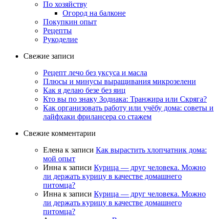
По хозяйству
Огород на балконе
Покупкин опыт
Рецепты
Рукоделие
Свежие записи
Рецепт лечо без уксуса и масла
Плюсы и минусы выращивания микрозелени
Как я делаю безе без яиц
Кто вы по знаку Зодиака: Транжира или Скряга?
Как организовать работу или учёбу дома: советы и
лайфхаки фрилансера со стажем
Свежие комментарии
Елена
к записи
Как вырастить хлопчатник дома:
мой опыт
Инна
к записи
Курица — друг человека. Можно
ли держать курицу в качестве домашнего
питомца?
Инна
к записи
Курица — друг человека. Можно
ли держать курицу в качестве домашнего
питомца?