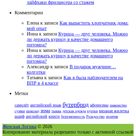
лайфхаки фрилансера со стажем
Комментарии
Елена
к записи
Как вырастить хлопчатник дома:
мой опыт
Инна
к записи
Курица — друг человека. Можно
ли держать курицу в качестве домашнего
питомца?
Инна
к записи
Курица — друг человека. Можно
ли держать курицу в качестве домашнего
питомца?
Александр
к записи
В подарок мужчине…
колготки
Татьяна
к записи
Как я была наблюдателем на
ВПР в 4 классе
Метки
бутерброд
самолёт
афоризмы
английский язык
знакомство
зима
вязаная жилетка
сумки
шоколад
тыква
детская одежда
куртки
шарф
книги
английский
беременность
Рождество
позитив
Женская Логика
© 2026
Копирование материала разрешено только с активной ссылкой