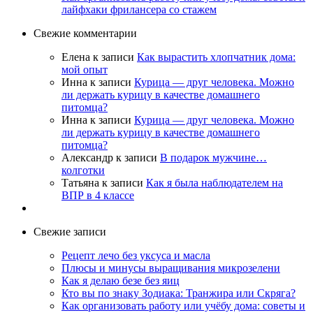
лайфхаки фрилансера со стажем
Свежие комментарии
Елена
к записи
Как вырастить хлопчатник дома:
мой опыт
Инна
к записи
Курица — друг человека. Можно
ли держать курицу в качестве домашнего
питомца?
Инна
к записи
Курица — друг человека. Можно
ли держать курицу в качестве домашнего
питомца?
Александр
к записи
В подарок мужчине…
колготки
Татьяна
к записи
Как я была наблюдателем на
ВПР в 4 классе
Свежие записи
Рецепт лечо без уксуса и масла
Плюсы и минусы выращивания микрозелени
Как я делаю безе без яиц
Кто вы по знаку Зодиака: Транжира или Скряга?
Как организовать работу или учёбу дома: советы и