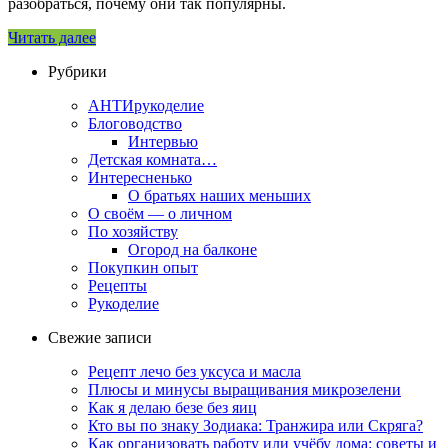
разобраться, почему они так популярны.
Читать далее
Рубрики
АНТИрукоделие
Блоговодство
Интервью
Детская комната…
Интересненько
О братьях наших меньших
О своём — о личном
По хозяйству
Огород на балконе
Покупкин опыт
Рецепты
Рукоделие
Свежие записи
Рецепт лечо без уксуса и масла
Плюсы и минусы выращивания микрозелени
Как я делаю безе без яиц
Кто вы по знаку Зодиака: Транжира или Скряга?
Как организовать работу или учёбу дома: советы и