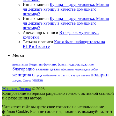
Инна
к записи
Курица — друг человека. Можно
ли держать курицу в качестве домашнего
питомца?
Инна
к записи
Курица — друг человека. Можно
ли держать курицу в качестве домашнего
питомца?
Александр
к записи
В подарок мужчине…
колготки
Татьяна
к записи
Как я была наблюдателем на
ВПР в 4 классе
Метки
фриланс
Рецепты
ягоды
зима
форум
подарок мужчине
блогорадио
вязание детям
афоризмы
одежда для собак
подарки
женщина
Огород на балконе
игры
что внутри дивана
улитка
Яндекс
Самуи
Женская Логика
© 2026
Копирование материала разрешено только с активной ссылкой
и с разрешения автора
Читая этот сайт вы даете свое согласие на использование
файлов Cookie. Если не согласны, покиньте, пожалуйста, этот