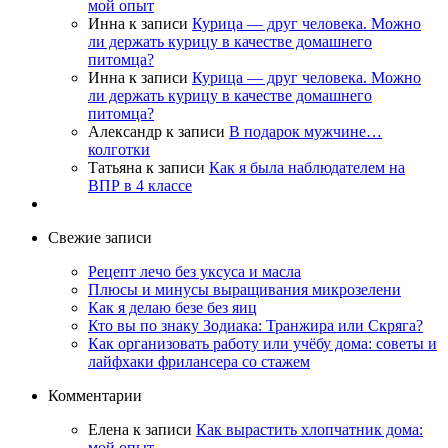
мой опыт
Инна
к записи
Курица — друг человека. Можно
ли держать курицу в качестве домашнего
питомца?
Инна
к записи
Курица — друг человека. Можно
ли держать курицу в качестве домашнего
питомца?
Александр
к записи
В подарок мужчине…
колготки
Татьяна
к записи
Как я была наблюдателем на
ВПР в 4 классе
Свежие записи
Рецепт лечо без уксуса и масла
Плюсы и минусы выращивания микрозелени
Как я делаю безе без яиц
Кто вы по знаку Зодиака: Транжира или Скряга?
Как организовать работу или учёбу дома: советы и
лайфхаки фрилансера со стажем
Комментарии
Елена
к записи
Как вырастить хлопчатник дома:
мой опыт