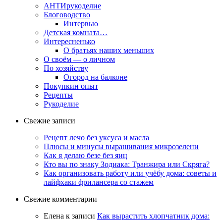
АНТИрукоделие
Блоговодство
Интервью
Детская комната…
Интересненько
О братьях наших меньших
О своём — о личном
По хозяйству
Огород на балконе
Покупкин опыт
Рецепты
Рукоделие
Свежие записи
Рецепт лечо без уксуса и масла
Плюсы и минусы выращивания микрозелени
Как я делаю безе без яиц
Кто вы по знаку Зодиака: Транжира или Скряга?
Как организовать работу или учёбу дома: советы и
лайфхаки фрилансера со стажем
Свежие комментарии
Елена
к записи
Как вырастить хлопчатник дома: