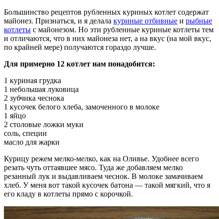
Большинство рецептов рубленных куриных котлет содержат
майонез. Признаться, и я делала
куриные отбивные
и
рыбные
котлеты
с майонезом. Но эти рубленные куриные котлеты тем
и отличаются, что в них майонеза нет, а на вкус (на мой вкус,
по крайней мере) получаются гораздо лучше.
Для примерно 12 котлет нам понадобится:
1 куриная грудка
1 небольшая луковица
2 зубчика чеснока
1 кусочек белого хлеба, замоченного в молоке
1 яйцо
2 столовые ложки муки
соль, специи
масло для жарки
Курицу режем мелко-мелко, как на Оливье. Удобнее всего
резать чуть оттаявшее мясо. Туда же добавляем мелко
резанный лук и выдавливаем чеснок. В молоке замачиваем
хлеб. У меня вот такой кусочек батона — такой мягкий, что я
его кладу в котлеты прямо с корочкой.