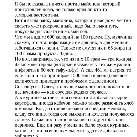
Я бы не сказала ничего против майонеза, который
приготовлен дома, но только вряд ли кто-то
заморачивается этим.
Вот я взяла банку майонеза, который у нас дома честно
сказать уже просроченный, надо было выкинуть,
покупала для салата на Новый год.
Что мы видим: 600 калорий на 100 грамм. Ну, мужчины
скажут, что эта информация не для них, а для женщин
заботящихся о талии. Так же не смутят их и 65 жира на
100 грамм продукта. Ладно.
Но вот, например, то, что из них 10 грам — трансжиры,
43 мг холестерола (который вызывает у тех же мужчин
инфаркты в 60 лет, тьфу-тьфу). А еще 461 мг натрия, то
есть соли и это при норме 1500 млгр в день (большое
количество приводит к проблемам с давлением).
Соглашусь с Олей, что лучше майонез использовать по
назначению — как соус для редких случаев.
А в куриные котлеты для сочности я добавляю сырой
картофель, иногда кабачок, можно также размочить хлеб
в молоке. Когда готовлю делаю посередине желобок,
кладу его вниз, тогда сок выходит и котлеты получаются
сочнее. Также постоянно добавляю воду, чтобы они
парились. Еще ни разу у меня не было сухих куриных
котлет и я ни разу не думала, что туда все добавляют
майонез 🙂