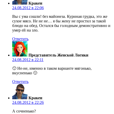
Кракен
24.08.2012 в 22:06
Вы с ума сошли! без майонеза. Куриная грудка, это же
сухое мясо. Не не не… я бы жену не простил за такой
блюдо на обед. Остался бы голодным демонстративно и
умер ей на зло.
Ответить
Представитель Женской Логики
24.08.2012 в 22:11
🙂 Не-не, именно в таком варианте мягонько,
вкусненько 🙂
Ответить
Кракен
24.08.2012 в 22:26
А сочненько?