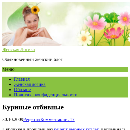
Женская Логика
Обыкновенный женский блог
Меню
Главная
Женская логика
Обо мне
Политика конфиденциальности
Куриные отбивные
30.10.2009
Рецепты
Комментарии: 17
Публикуя в прошлый раз
рецепт рыбных котлет
, я упоминала