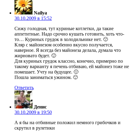
Nailya
30.10.2009 в 15:52
Сижу голодная, тут куриные котлетки, да такие
аппетитные. Надо срочно кушать готовить, хоть что-
то… Куриных грудок в холодильнике нет. 🙁
Кляр с майонезом особенно вкусно получается,
наверное. Я всегда без майонеза делала, думала что
жирновато будет. 🙂
Для куриных грудок классно, конечно, примерно по
такому варианту я печень отбиваю, ей майонез тоже не
помешает. Учту на будущее. 🙂
Пошла заниматься ужином. 🙂
Ответить
Денис
30.10.2009 в 19:50
А я бы на отбивные положил немного грибочков и
скрутил в рулетики