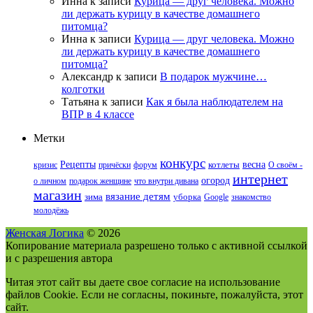
Инна
к записи
Курица — друг человека. Можно
ли держать курицу в качестве домашнего
питомца?
Инна
к записи
Курица — друг человека. Можно
ли держать курицу в качестве домашнего
питомца?
Александр
к записи
В подарок мужчине…
колготки
Татьяна
к записи
Как я была наблюдателем на
ВПР в 4 классе
Метки
конкурс
Рецепты
весна
кризис
причёски
форум
котлеты
О своём -
интернет
огород
о личном
подарок женщине
что внутри дивана
магазин
вязание детям
зима
уборка
Google
знакомство
молодёжь
Женская Логика
© 2026
Копирование материала разрешено только с активной ссылкой
и с разрешения автора
Читая этот сайт вы даете свое согласие на использование
файлов Cookie. Если не согласны, покиньте, пожалуйста, этот
сайт.