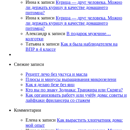
Инна
к записи
Курица — друг человека. Можно
ли держать курицу в качестве домашнего
питомца?
Инна
к записи
Курица — друг человека. Можно
ли держать курицу в качестве домашнего
питомца?
Александр
к записи
В подарок мужчине…
колготки
Татьяна
к записи
Как я была наблюдателем на
ВПР в 4 классе
Свежие записи
Рецепт лечо без уксуса и масла
Плюсы и минусы выращивания микрозелени
Как я делаю безе без яиц
Кто вы по знаку Зодиака: Транжира или Скряга?
Как организовать работу или учёбу дома: советы и
лайфхаки фрилансера со стажем
Комментарии
Елена
к записи
Как вырастить хлопчатник дома:
мой опыт