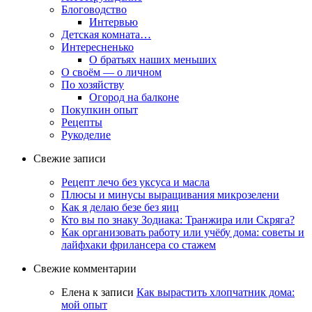
Блоговодство
Интервью
Детская комната…
Интересненько
О братьях наших меньших
О своём — о личном
По хозяйству
Огород на балконе
Покупкин опыт
Рецепты
Рукоделие
Свежие записи
Рецепт лечо без уксуса и масла
Плюсы и минусы выращивания микрозелени
Как я делаю безе без яиц
Кто вы по знаку Зодиака: Транжира или Скряга?
Как организовать работу или учёбу дома: советы и
лайфхаки фрилансера со стажем
Свежие комментарии
Елена
к записи
Как вырастить хлопчатник дома:
мой опыт