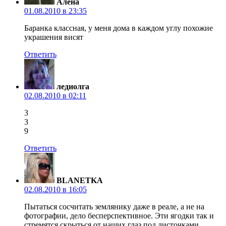
Алёна
01.08.2010 в 23:35
Баранка классная, у меня дома в каждом углу похожие
украшения висят
Ответить
ледиолга
02.08.2010 в 02:11
3
3
9
Ответить
BLANETKA
02.08.2010 в 16:05
Пытаться сосчитать землянику даже в реале, а не на
фотографии, дело бесперспективное. Эти ягодки так и
стремятся скрыться от наших глаз под листочками.