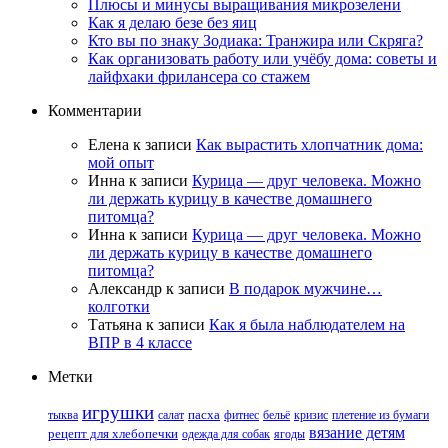
Плюсы и минусы выращивания микрозелени
Как я делаю безе без яиц
Кто вы по знаку Зодиака: Транжира или Скряга?
Как организовать работу или учёбу дома: советы и
лайфхаки фрилансера со стажем
Комментарии
Елена
к записи
Как вырастить хлопчатник дома:
мой опыт
Инна
к записи
Курица — друг человека. Можно
ли держать курицу в качестве домашнего
питомца?
Инна
к записи
Курица — друг человека. Можно
ли держать курицу в качестве домашнего
питомца?
Александр
к записи
В подарок мужчине…
колготки
Татьяна
к записи
Как я была наблюдателем на
ВПР в 4 классе
Метки
игрушки
тыква
салат
пасха
фитнес
бельё
кризис
плетение из бумаги
вязание детям
рецепт для хлебопечки
одежда для собак
ягоды