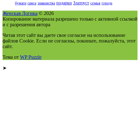
подарки
Златоуст
бумаги
самса
знакомства
семья
города
Женская Логика
© 2026
Копирование материала разрешено только с активной ссылкой
и с разрешения автора
Читая этот сайт вы даете свое согласие на использование
файлов Cookie. Если не согласны, покиньте, пожалуйста, этот
сайт.
Тема от
WP Puzzle
➤