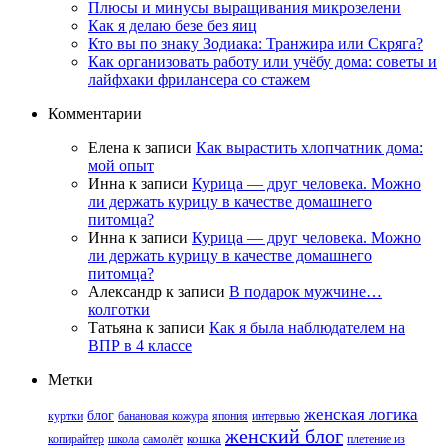
Плюсы и минусы выращивания микрозелени
Как я делаю безе без яиц
Кто вы по знаку Зодиака: Транжира или Скряга?
Как организовать работу или учёбу дома: советы и
лайфхаки фрилансера со стажем
Комментарии
Елена
к записи
Как вырастить хлопчатник дома:
мой опыт
Инна
к записи
Курица — друг человека. Можно
ли держать курицу в качестве домашнего
питомца?
Инна
к записи
Курица — друг человека. Можно
ли держать курицу в качестве домашнего
питомца?
Александр
к записи
В подарок мужчине…
колготки
Татьяна
к записи
Как я была наблюдателем на
ВПР в 4 классе
Метки
женская логика
блог
куртки
банановая кожура
япония
интервью
женский блог
копирайтер
школа
самолёт
кошка
плетение из