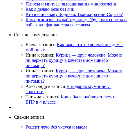
Плюсы и минусы выращивания микрозелени
Как я делаю безе без яиц
Кто вы по знаку Зодиака: Транжира или Скряга?
Как организовать работу или учёбу дома: советы и
лайфхаки фрилансера со стажем
Свежие комментарии
Елена
к записи
Как вырастить хлопчатник дома:
мой опыт
Инна
к записи
Курица — друг человека. Можно
ли держать курицу в качестве домашнего
питомца?
Инна
к записи
Курица — друг человека. Можно
ли держать курицу в качестве домашнего
питомца?
Александр
к записи
В подарок мужчине…
колготки
Татьяна
к записи
Как я была наблюдателем на
ВПР в 4 классе
Свежие записи
Рецепт лечо без уксуса и масла