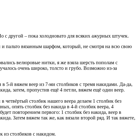
о с другой – пока холодновато для всяких ажурных штучек.
 и пальто вязанным шарфом, который, не смотря на всю свою
вались велюровые нитки, я же взяла шерсть пополам с
лучалось очень широко, толсто и грубо. Возможно из-за
в 5-й вяжем веер из 7-ми столбиков с тремя накидами. Да-да,
ида, затем, пропустив ещё 4 петли, вяжем ещё один веер.
 в четвёртый столбик нашего веера делаем 1 столбик без
ых, опять столбик без накида в 4-й столбик веера, 4
удет повторением первого: 1 столбик без накида, веер в
кида. Затем вяжем так же, как вязали второй ряд. И так вяжете,
к из столбиков с накидом.