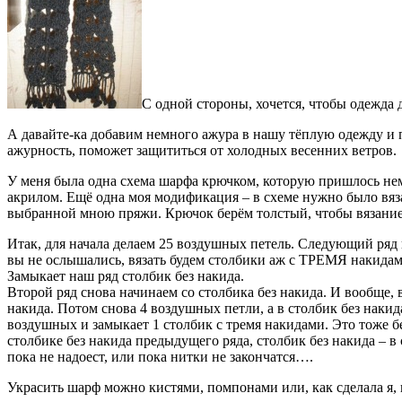
С одной стороны, хочется, чтобы одежда
А давайте-ка добавим немного ажура в нашу тёплую одежду и 
ажурность, поможет защититься от холодных весенних ветров.
У меня была одна схема шарфа крючком, которую пришлось нем
акрилом. Ещё одна моя модификация – в схеме нужно было вязат
выбранной мною пряжи. Крючок берём толстый, чтобы вязани
Итак, для начала делаем 25 воздушных петель. Следующий ряд н
вы не ослышались, вязать будем столбики аж с ТРЕМЯ накидами!
Замыкает наш ряд столбик без накида.
Второй ряд снова начинаем со столбика без накида. И вообще, 
накида. Потом снова 4 воздушных петли, а в столбик без накид
воздушных и замыкает 1 столбик с тремя накидами. Это тоже бе
столбике без накида предыдущего ряда, столбик без накида – в с
пока не надоест, или пока нитки не закончатся….
Украсить шарф можно кистями, помпонами или, как сделала я, 