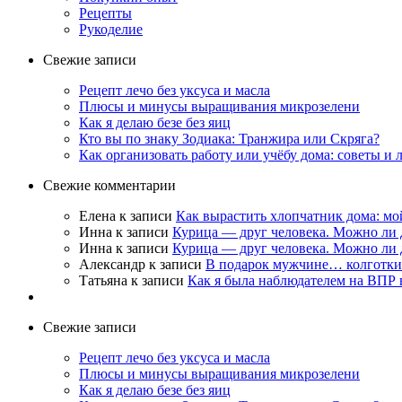
Рецепты
Рукоделие
Свежие записи
Рецепт лечо без уксуса и масла
Плюсы и минусы выращивания микрозелени
Как я делаю безе без яиц
Кто вы по знаку Зодиака: Транжира или Скряга?
Как организовать работу или учёбу дома: советы и
Свежие комментарии
Елена
к записи
Как вырастить хлопчатник дома: мо
Инна
к записи
Курица — друг человека. Можно ли 
Инна
к записи
Курица — друг человека. Можно ли 
Александр
к записи
В подарок мужчине… колготки
Татьяна
к записи
Как я была наблюдателем на ВПР в
Свежие записи
Рецепт лечо без уксуса и масла
Плюсы и минусы выращивания микрозелени
Как я делаю безе без яиц