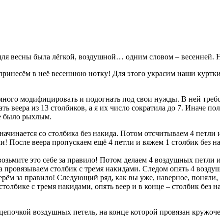
 для весны была лёгкой, воздушной… одним словом – весенней. Н
принесём в неё весеннюю нотку! Для этого украсим наши куртки
ного модифицировать и подогнать под свои нужды. В ней требо
ь веера из 13 столбиков, а я их число сократила до 7. Иначе по
е было рыхлым.
ачинается со столбика без накида. Потом отсчитываем 4 петли и 
 После веера пропускаем ещё 4 петли и вяжем 1 столбик без нак
возьмите это себе за правило! Потом делаем 4 воздушных петли и
а провязываем столбик с тремя накидами. Следом опять 4 воздушн
рём за правило! Следующий ряд, как вы уже, наверное, поняли, б
толбике с тремя накидами, опять веер и в конце – столбик без на
цепочкой воздушных петель, на конце которой провязан кружоче