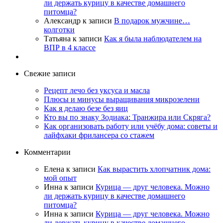
ли держать курицу в качестве домашнего
питомца?
Александр
к записи
В подарок мужчине…
колготки
Татьяна
к записи
Как я была наблюдателем на
ВПР в 4 классе
Свежие записи
Рецепт лечо без уксуса и масла
Плюсы и минусы выращивания микрозелени
Как я делаю безе без яиц
Кто вы по знаку Зодиака: Транжира или Скряга?
Как организовать работу или учёбу дома: советы и
лайфхаки фрилансера со стажем
Комментарии
Елена
к записи
Как вырастить хлопчатник дома:
мой опыт
Инна
к записи
Курица — друг человека. Можно
ли держать курицу в качестве домашнего
питомца?
Инна
к записи
Курица — друг человека. Можно
ли держать курицу в качестве домашнего