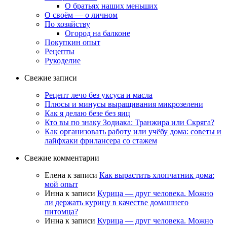
О братьях наших меньших
О своём — о личном
По хозяйству
Огород на балконе
Покупкин опыт
Рецепты
Рукоделие
Свежие записи
Рецепт лечо без уксуса и масла
Плюсы и минусы выращивания микрозелени
Как я делаю безе без яиц
Кто вы по знаку Зодиака: Транжира или Скряга?
Как организовать работу или учёбу дома: советы и
лайфхаки фрилансера со стажем
Свежие комментарии
Елена
к записи
Как вырастить хлопчатник дома:
мой опыт
Инна
к записи
Курица — друг человека. Можно
ли держать курицу в качестве домашнего
питомца?
Инна
к записи
Курица — друг человека. Можно