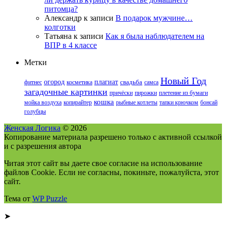
питомца?
Александр
к записи
В подарок мужчине…
колготки
Татьяна
к записи
Как я была наблюдателем на
ВПР в 4 классе
Метки
Новый Год
огород
плагиат
фитнес
косметика
свадьба
самса
загадочные картинки
причёски
пирожки
плетение из бумаги
кошка
мойка воздуха
копирайтер
рыбные котлеты
тапки крючком
бонсай
голубцы
Женская Логика
© 2026
Копирование материала разрешено только с активной ссылкой
и с разрешения автора
Читая этот сайт вы даете свое согласие на использование
файлов Cookie. Если не согласны, покиньте, пожалуйста, этот
сайт.
Тема от
WP Puzzle
➤