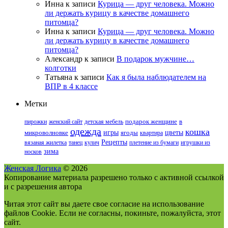
Инна
к записи
Курица — друг человека. Можно
ли держать курицу в качестве домашнего
питомца?
Инна
к записи
Курица — друг человека. Можно
ли держать курицу в качестве домашнего
питомца?
Александр
к записи
В подарок мужчине…
колготки
Татьяна
к записи
Как я была наблюдателем на
ВПР в 4 классе
Метки
пирожки
женский сайт
детская мебель
подарок женщине
в
одежда
кошка
цветы
игры
микроволновке
ягоды
квартира
Рецепты
вязаная жилетка
танец
кулич
плетение из бумаги
игрушки из
зима
носков
Женская Логика
© 2026
Копирование материала разрешено только с активной ссылкой
и с разрешения автора
Читая этот сайт вы даете свое согласие на использование
файлов Cookie. Если не согласны, покиньте, пожалуйста, этот
сайт.