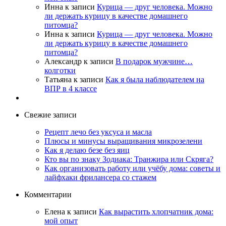
Инна
к записи
Курица — друг человека. Можно
ли держать курицу в качестве домашнего
питомца?
Инна
к записи
Курица — друг человека. Можно
ли держать курицу в качестве домашнего
питомца?
Александр
к записи
В подарок мужчине…
колготки
Татьяна
к записи
Как я была наблюдателем на
ВПР в 4 классе
Свежие записи
Рецепт лечо без уксуса и масла
Плюсы и минусы выращивания микрозелени
Как я делаю безе без яиц
Кто вы по знаку Зодиака: Транжира или Скряга?
Как организовать работу или учёбу дома: советы и
лайфхаки фрилансера со стажем
Комментарии
Елена
к записи
Как вырастить хлопчатник дома:
мой опыт