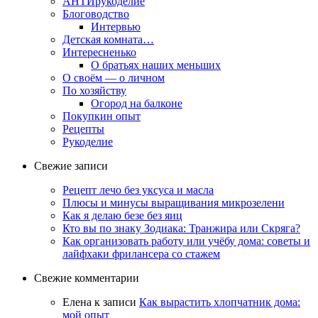
АНТИрукоделие
Блоговодство
Интервью
Детская комната…
Интересненько
О братьях наших меньших
О своём — о личном
По хозяйству
Огород на балконе
Покупкин опыт
Рецепты
Рукоделие
Свежие записи
Рецепт лечо без уксуса и масла
Плюсы и минусы выращивания микрозелени
Как я делаю безе без яиц
Кто вы по знаку Зодиака: Транжира или Скряга?
Как организовать работу или учёбу дома: советы и
лайфхаки фрилансера со стажем
Свежие комментарии
Елена
к записи
Как вырастить хлопчатник дома:
мой опыт