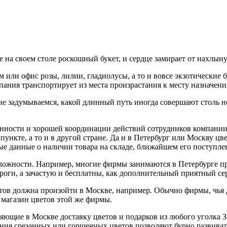
е на своем столе роскошный букет, и сердце замирает от нахлы
или офис розы, лилии, гладиолусы, а то и вовсе экзотические б
пания транспортирует из места произрастания к месту назначени
не задумываемся, какой длинный путь иногда совершают столь н
енности и хорошей координации действий сотрудников компании
 пункте, а то и в другой стране. Да и в Петербург или Москву ц
е данные о наличии товара на складе, ближайшем его поступле
я сложности. Например, многие фирмы занимаются в Петербурге п
роги, а зачастую и бесплатны, как дополнительный приятный се
етов должна произойти в Москве, например. Обычно фирмы, чья д
 магазин цветов этой же фирмы.
ющие в Москве доставку цветов и подарков из любого уголка З
ия срезанных или горшечных цветов позволяют бурно развивать