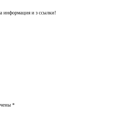
а информация и з ссылки!
ечены
*