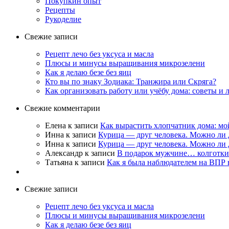
Покупкин опыт
Рецепты
Рукоделие
Свежие записи
Рецепт лечо без уксуса и масла
Плюсы и минусы выращивания микрозелени
Как я делаю безе без яиц
Кто вы по знаку Зодиака: Транжира или Скряга?
Как организовать работу или учёбу дома: советы и
Свежие комментарии
Елена
к записи
Как вырастить хлопчатник дома: мо
Инна
к записи
Курица — друг человека. Можно ли 
Инна
к записи
Курица — друг человека. Можно ли 
Александр
к записи
В подарок мужчине… колготки
Татьяна
к записи
Как я была наблюдателем на ВПР в
Свежие записи
Рецепт лечо без уксуса и масла
Плюсы и минусы выращивания микрозелени
Как я делаю безе без яиц