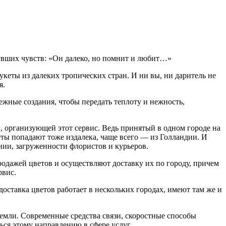
нувших чувств: «Он далеко, но помнит и любит…»
укеты из далеких тропических стран. И ни вы, ни даритель не
я.
ежные создания, чтобы передать теплоту и нежность,
, организующей этот сервис. Ведь принятый в одном городе на
веты попадают тоже издалека, чаще всего — из Голландии. И
нии, загруженности флористов и курьеров.
родажей цветов и осуществляют доставку их по городу, причем
рвис.
оставка цветов работает в нескольких городах, имеют там же и
емли. Современные средства связи, скоростные способы
ся этому направлению в сфере услуг.