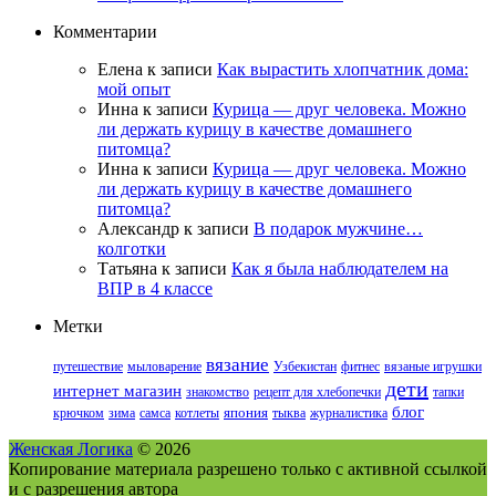
Комментарии
Елена
к записи
Как вырастить хлопчатник дома:
мой опыт
Инна
к записи
Курица — друг человека. Можно
ли держать курицу в качестве домашнего
питомца?
Инна
к записи
Курица — друг человека. Можно
ли держать курицу в качестве домашнего
питомца?
Александр
к записи
В подарок мужчине…
колготки
Татьяна
к записи
Как я была наблюдателем на
ВПР в 4 классе
Метки
вязание
путешествие
мыловарение
Узбекистан
фитнес
вязаные игрушки
дети
интернет магазин
знакомство
рецепт для хлебопечки
тапки
блог
крючком
зима
самса
котлеты
япония
тыква
журналистика
Женская Логика
© 2026
Копирование материала разрешено только с активной ссылкой
и с разрешения автора