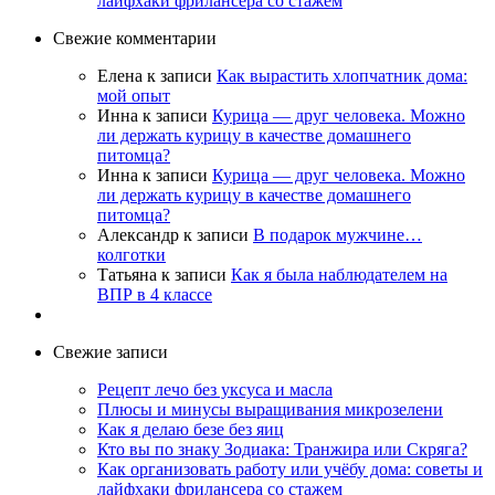
лайфхаки фрилансера со стажем
Свежие комментарии
Елена
к записи
Как вырастить хлопчатник дома:
мой опыт
Инна
к записи
Курица — друг человека. Можно
ли держать курицу в качестве домашнего
питомца?
Инна
к записи
Курица — друг человека. Можно
ли держать курицу в качестве домашнего
питомца?
Александр
к записи
В подарок мужчине…
колготки
Татьяна
к записи
Как я была наблюдателем на
ВПР в 4 классе
Свежие записи
Рецепт лечо без уксуса и масла
Плюсы и минусы выращивания микрозелени
Как я делаю безе без яиц
Кто вы по знаку Зодиака: Транжира или Скряга?
Как организовать работу или учёбу дома: советы и
лайфхаки фрилансера со стажем