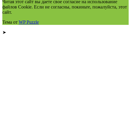
Читая этот сайт вы даете свое согласие на использование
файлов Cookie. Если не согласны, покиньте, пожалуйста, этот
сайт.
Тема от
WP Puzzle
➤