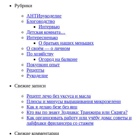
Рубрики
АНТИрукоделие
Блоговодство
Интервью
Детская комната…
Интересненько
О братьях наших меньших
О своём — о личном
По хозяйству
Огород на балконе
Покупкин опыт
Рецепты
Рукоделие
Свежие записи
Рецепт лечо без уксуса и масла
Плюсы и минусы выращивания микрозелени
Как я делаю безе без яиц
Кто вы по знаку Зодиака: Транжира или Скряга?
Как организовать работу или учёбу дома: советы и
лайфхаки фрилансера со стажем
Свежие комментарии