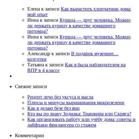
Елена
к записи
Как вырастить хлопчатник дома:
мой опыт
Инна
к записи
Курица — друг человека. Можно
ли держать курицу в качестве домашнего
питомца?
Инна
к записи
Курица — друг человека. Можно
ли держать курицу в качестве домашнего
питомца?
Александр
к записи
В подарок мужчине…
колготки
Татьяна
к записи
Как я была наблюдателем на
ВПР в 4 классе
Свежие записи
Рецепт лечо без уксуса и масла
Плюсы и минусы выращивания микрозелени
Как я делаю безе без яиц
Кто вы по знаку Зодиака: Транжира или Скряга?
Как организовать работу или учёбу дома: советы и
лайфхаки фрилансера со стажем
Комментарии