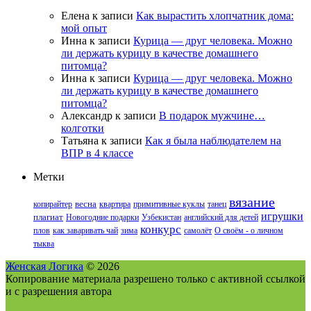
Елена
к записи
Как вырастить хлопчатник дома:
мой опыт
Инна
к записи
Курица — друг человека. Можно
ли держать курицу в качестве домашнего
питомца?
Инна
к записи
Курица — друг человека. Можно
ли держать курицу в качестве домашнего
питомца?
Александр
к записи
В подарок мужчине…
колготки
Татьяна
к записи
Как я была наблюдателем на
ВПР в 4 классе
Метки
вязание
копирайтер
весна
квартира
примитивные куклы
танец
игрушки
плагиат
Новогодние подарки
Узбекистан
английский для детей
конкурс
плов
как заваривать чай
зима
самолёт
О своём - о личном
тыква
Женская Логика
© 2026
Копирование материала разрешено только с активной ссылкой
и с разрешения автора