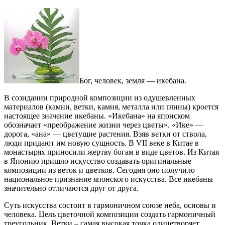
Бог, человек, земля — икебана.
В созидании природной композиции из одушевленных
материалов (камни, ветки, камня, металла или глины) кроется
настоящее значение икебаны. «Икебана» на японском
обозначает «преображение жизни через цветы». «Ике» —
дорога, «ана» — цветущие растения. Взяв ветки от ствола,
люди придают им новую сущность. В VII веке в Китае в
монастырях приносили жертву богам в виде цветов. Из Китая
в Японию пришло искусство создавать оригинальные
композиции из веток и цветков. Сегодня оно получило
национальное признание японского искусства. Все икебаны
значительно отличаются друг от друга.
Суть искусства состоит в гармоничном союзе неба, основы и
человека. Цель цветочной композиции создать гармоничный
треугольник. Ветки – самая высокая точка олицетворяет