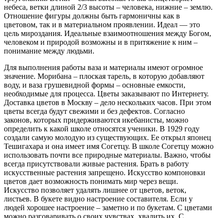
небеса, ветки длиной 2/3 высоты – человека, нижние – землю.
Отношение фигуры должны быть гармоничны как в
цветовом, так и в материальном проявлении. Идеал — это
цель мироздания. Идеальные взаимоотношения между Богом,
человеком и природой возможны и в притяжение к ним –
понимание между людьми.
Для выполнения работы ваза и материалы имеют огромное
значение. Морибана – плоская тарель, в которую добавляют
воду, и ваза грушевидной формы – основные емкости,
необходимые для процесса. Цветы заказывают по Интернету.
Доставка цветов в Москву – дело нескольких часов. При этом
цветы всегда будут свежими и без дефектов. Согласно
законов, которых придерживаются икебанисты, можно
определить к какой школе относятся ученики. В 1929 году
создали самую молодую из существующих. Ее открыл японец
Тешигахара и она имеет имя Согетцу. В школе Согетцу можно
использовать почти все природные материалы. Важно, чтобы
всегда присутствовали живые растения. Брать в работу
искусственные растения запрещено. Искусство компоновки
цветов дает возможность понимать мир через вещи.
Искусство позволяет удалять лишнее от цветов, веток,
листьев. В букете видно настроение составителя. Если у
людей хорошее настроение – заметно и по букетам. С цветами
можно разговаривать о своих чувствах, хвалить их. С