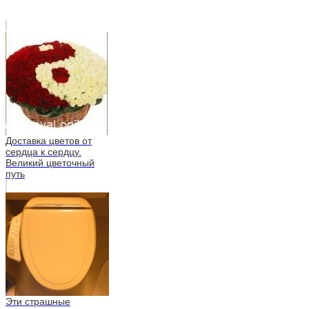
Доставка цветов от
сердца к сердцу.
Великий цветочный
путь
Эти страшные