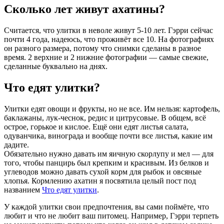
Сколько лет живут ахатины?
Считается, что улитки в неволе живут 5-10 лет. Гэрри сейчас
почти 4 года, надеюсь, что проживёт все 10. На фотографиях
он разного размера, потому что снимки сделаны в разное
время. 2 верхние и 2 нижние фотографии — самые свежие,
сделанные буквально на днях.
Что едят улитки?
Улитки едят овощи и фрукты, но не все. Им нельзя: картофель,
баклажаны, лук-чеснок, редис и цитрусовые. В общем, всё
острое, горькое и кислое. Ещё они едят листья салата,
одуванчика, винограда и вообще почти все листья, какие им
дадите.
Обязательно нужно давать им яичную скорлупу и мел — для
того, чтобы панцирь был крепким и красивым. Из белков и
углеводов можно давать сухой корм для рыбок и овсяные
хлопья. Кормлению ахатин я посвятила целый пост под
названием
Что едят улитки
.
У каждой улитки свои предпочтения, вы сами поймёте, что
любит и что не любит ваш питомец. Например, Гэрри терпеть