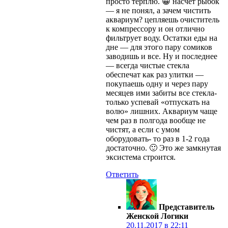
просто терплю. 😀 насчет рыбок
— я не понял, а зачем чистить
аквариум? цепляешь очиститель
к компрессору и он отлично
фильтрует воду. Остатки еды на
дне — для этого пару сомиков
заводишь и все. Ну и последнее
— всегда чистые стекла
обеспечат как раз улитки —
покупаешь одну и через пару
месяцев ими забиты все стекла-
только успевай «отпускать на
волю» лишних. Аквариум чаще
чем раз в полгода вообще не
чистят, а если с умом
оборудовать- то раз в 1-2 года
достаточно. 🙂 Это же замкнутая
эксистема строится.
Ответить
Представитель
Женской Логики
20.11.2017 в 22:11