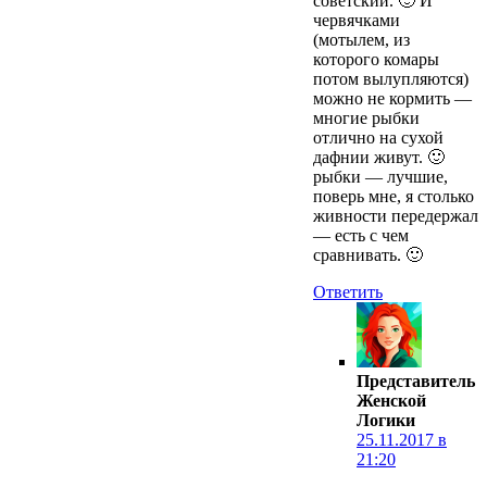
советский. 🙂 И
червячками
(мотылем, из
которого комары
потом вылупляются)
можно не кормить —
многие рыбки
отлично на сухой
дафнии живут. 🙂
рыбки — лучшие,
поверь мне, я столько
живности передержал
— есть с чем
сравнивать. 🙂
Ответить
Представитель
Женской
Логики
25.11.2017 в
21:20