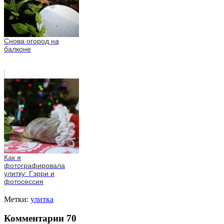
Снова огород на
балконе
Как я
фотографировала
улитку: Гэрри и
фотосессия
Метки:
улитка
Комментарии
70