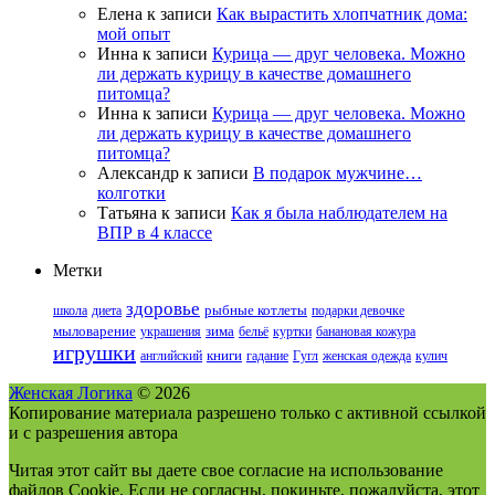
Елена
к записи
Как вырастить хлопчатник дома:
мой опыт
Инна
к записи
Курица — друг человека. Можно
ли держать курицу в качестве домашнего
питомца?
Инна
к записи
Курица — друг человека. Можно
ли держать курицу в качестве домашнего
питомца?
Александр
к записи
В подарок мужчине…
колготки
Татьяна
к записи
Как я была наблюдателем на
ВПР в 4 классе
Метки
здоровье
школа
диета
рыбные котлеты
подарки девочке
мыловарение
украшения
зима
бельё
куртки
банановая кожура
игрушки
английский
книги
гадание
Гугл
женская одежда
кулич
Женская Логика
© 2026
Копирование материала разрешено только с активной ссылкой
и с разрешения автора
Читая этот сайт вы даете свое согласие на использование
файлов Cookie. Если не согласны, покиньте, пожалуйста, этот