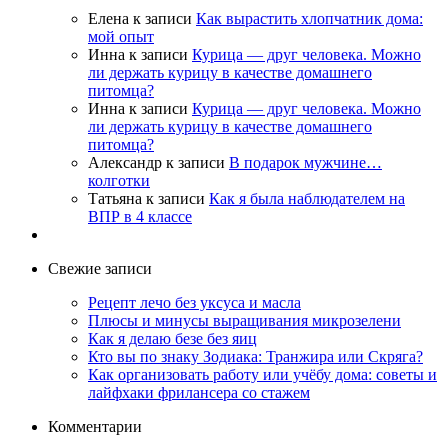
Елена
к записи
Как вырастить хлопчатник дома:
мой опыт
Инна
к записи
Курица — друг человека. Можно
ли держать курицу в качестве домашнего
питомца?
Инна
к записи
Курица — друг человека. Можно
ли держать курицу в качестве домашнего
питомца?
Александр
к записи
В подарок мужчине…
колготки
Татьяна
к записи
Как я была наблюдателем на
ВПР в 4 классе
Свежие записи
Рецепт лечо без уксуса и масла
Плюсы и минусы выращивания микрозелени
Как я делаю безе без яиц
Кто вы по знаку Зодиака: Транжира или Скряга?
Как организовать работу или учёбу дома: советы и
лайфхаки фрилансера со стажем
Комментарии