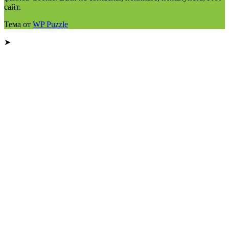
сайт.
Тема от
WP Puzzle
➤