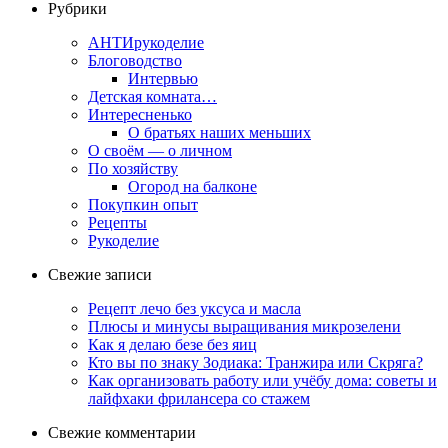
Рубрики
АНТИрукоделие
Блоговодство
Интервью
Детская комната…
Интересненько
О братьях наших меньших
О своём — о личном
По хозяйству
Огород на балконе
Покупкин опыт
Рецепты
Рукоделие
Свежие записи
Рецепт лечо без уксуса и масла
Плюсы и минусы выращивания микрозелени
Как я делаю безе без яиц
Кто вы по знаку Зодиака: Транжира или Скряга?
Как организовать работу или учёбу дома: советы и
лайфхаки фрилансера со стажем
Свежие комментарии