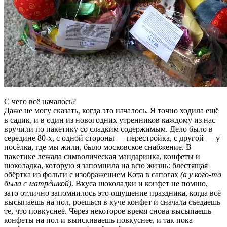
С чего всё началось?
Даже не могу сказать, когда это началось. Я точно ходила ещё
в садик, и в один из новогодних утренников каждому из нас
вручили по пакетику со сладким содержимым. Дело было в
середине 80-х, с одной стороны — перестройка, с другой — у
посёлка, где мы жили, было московское снабжение. В
пакетике лежала символическая мандаринка, конфеты и
шоколадка, которую я запомнила на всю жизнь: блестящая
обёртка из фольги с изображением Кота в сапогах
(а у кого-то
была с матрёшкой)
. Вкуса шоколадки и конфет не помню,
зато отлично запомнилось это ощущение праздника, когда всё
высыпаешь на пол, роешься в куче конфет и сначала съедаешь
те, что повкуснее. Через некоторое время снова высыпаешь
конфеты на пол и выискиваешь повкуснее, и так пока