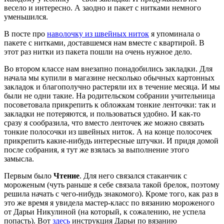
весело и интересно. А заодно и пакет с нитками немного
уменьшился.
В посте про
наволочку из швейных ниток
я упоминала о
пакете с нитками, доставшемся нам вместе с квартирой. В
этот раз нитки из пакета пошли на очень нужное дело.
Во втором классе нам внезапно понадобились закладки. Для
начала мы купили в магазине несколько обычных картонных
закладок и благополучно растеряли их в течение месяца. И мы
были не одни такие. На родительском собрании учительница
посоветовала прикрепить к обложкам тонкие ленточки: так и
закладки не потеряются, и пользоваться удобно. И как-то
сразу я сообразила, что вместо ленточек же можно связать
тонкие полосочки из швейных ниток. А на конце полосочек
прикрепить какие-нибудь интересные штучки. И придя домой
после собрания, я тут же взялась за выполнение этого
замысла.
Первым было
Чтение
. Для него связался стаканчик с
мороженым (чуть раньше я себе связала такой брелок, поэтому
решила начать с чего-нибудь знакомого). Кроме того, как раз в
это же время я увидела мастер-класс по вязанию мороженого
от Дарьи Никулиной (на который, к сожалению, не успела
попасть). Вот
здесь
инструкция Дарьи по вязанию