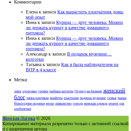
Комментарии
Елена
к записи
Как вырастить хлопчатник дома:
мой опыт
Инна
к записи
Курица — друг человека. Можно
ли держать курицу в качестве домашнего
питомца?
Инна
к записи
Курица — друг человека. Можно
ли держать курицу в качестве домашнего
питомца?
Александр
к записи
В подарок мужчине…
колготки
Татьяна
к записи
Как я была наблюдателем на
ВПР в 4 классе
Метки
женский
зима
здоровье
гренки
рыбные котлеты
Огород на балконе
блог
тапки крючком
конфеты
пластилин
подарок мужчине
семья
тыква
Новогодние подарки
весна
знакомство
города
женская одежда
рецепт для
хлебопечки
Женская Логика
© 2026
Копирование материала разрешено только с активной ссылкой
и с разрешения автора