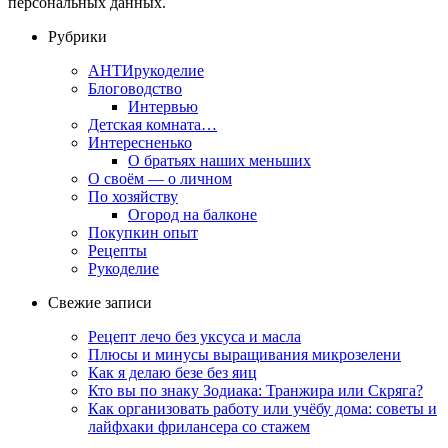
персональных данных.
Рубрики
АНТИрукоделие
Блоговодство
Интервью
Детская комната…
Интересненько
О братьях наших меньших
О своём — о личном
По хозяйству
Огород на балконе
Покупкин опыт
Рецепты
Рукоделие
Свежие записи
Рецепт лечо без уксуса и масла
Плюсы и минусы выращивания микрозелени
Как я делаю безе без яиц
Кто вы по знаку Зодиака: Транжира или Скряга?
Как организовать работу или учёбу дома: советы и
лайфхаки фрилансера со стажем