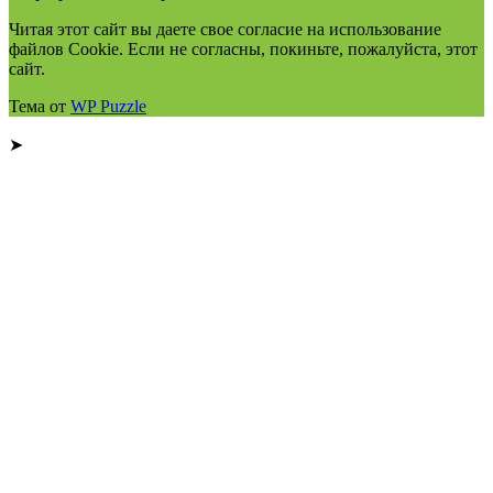
Читая этот сайт вы даете свое согласие на использование
файлов Cookie. Если не согласны, покиньте, пожалуйста, этот
сайт.
Тема от
WP Puzzle
➤