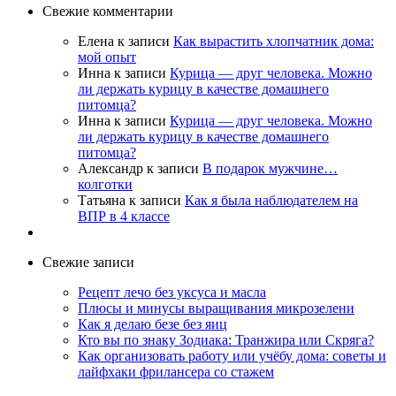
Свежие комментарии
Елена
к записи
Как вырастить хлопчатник дома:
мой опыт
Инна
к записи
Курица — друг человека. Можно
ли держать курицу в качестве домашнего
питомца?
Инна
к записи
Курица — друг человека. Можно
ли держать курицу в качестве домашнего
питомца?
Александр
к записи
В подарок мужчине…
колготки
Татьяна
к записи
Как я была наблюдателем на
ВПР в 4 классе
Свежие записи
Рецепт лечо без уксуса и масла
Плюсы и минусы выращивания микрозелени
Как я делаю безе без яиц
Кто вы по знаку Зодиака: Транжира или Скряга?
Как организовать работу или учёбу дома: советы и
лайфхаки фрилансера со стажем