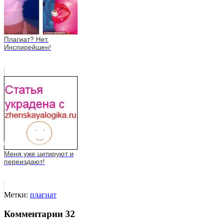
Плагиат? Нет.
Инспирейшен!
Меня уже цитируют и
переиздают!
Метки:
плагиат
Комментарии
32