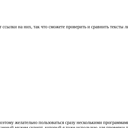
ссылки на них, так что сможете проверить и сравнить тексты ли
поэтому желательно пользоваться сразу несколькими программами
санный мужем скрипт, который я тоже использую для проверки т