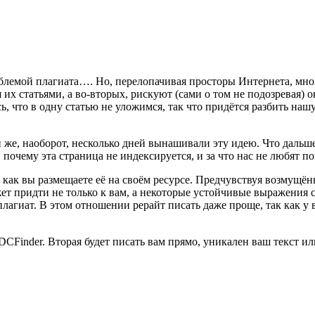
блемой плагиата…. Но, перелопачивая просторы Интернета, мног
их статьями, а во-вторых, рискуют (сами о том не подозревая) о
ь, что в одну статью не уложимся, так что придётся разбить нашу
и же, наоборот, несколько дней вынашивали эту идею. Что даль
 почему эта страница не индексируется, и за что нас не любят 
о, как вы размещаете её на своём ресурсе. Предчувствуя возмущё
ожет придти не только к вам, а некоторые устойчивые выражения
лагиат. В этом отношении рерайт писать даже проще, так как у в
CFinder. Вторая будет писать вам прямо, уникален ваш текст или