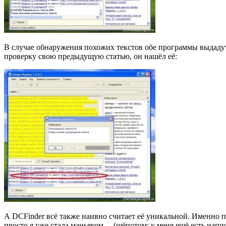
В случае обнаружения похожих текстов обе программы выдадут 
проверку свою предыдущую статью, он нашёл её:
А DCFinder всё также наивно считает её уникальной. Именно 
просто я уже стала маньяком… (шёпотом: у меня ещё есть напи