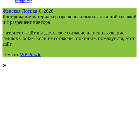
копирайтер
Женская Логика
© 2026
Копирование материала разрешено только с активной ссылкой
и с разрешения автора
Читая этот сайт вы даете свое согласие на использование
файлов Cookie. Если не согласны, покиньте, пожалуйста, этот
сайт.
Тема от
WP Puzzle
➤