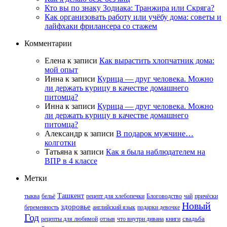
Кто вы по знаку Зодиака: Транжира или Скряга?
Как организовать работу или учёбу дома: советы и
лайфхаки фрилансера со стажем
Комментарии
Елена
к записи
Как вырастить хлопчатник дома:
мой опыт
Инна
к записи
Курица — друг человека. Можно
ли держать курицу в качестве домашнего
питомца?
Инна
к записи
Курица — друг человека. Можно
ли держать курицу в качестве домашнего
питомца?
Александр
к записи
В подарок мужчине…
колготки
Татьяна
к записи
Как я была наблюдателем на
ВПР в 4 классе
Метки
Ташкент
тыква
бельё
рецепт для хлебопечки
Блоговодство
чай
причёски
Новый
здоровье
беременность
английский язык
подарки девочке
Год
рецепты для любимой
отзыв
что внутри дивана
книги
свадьба