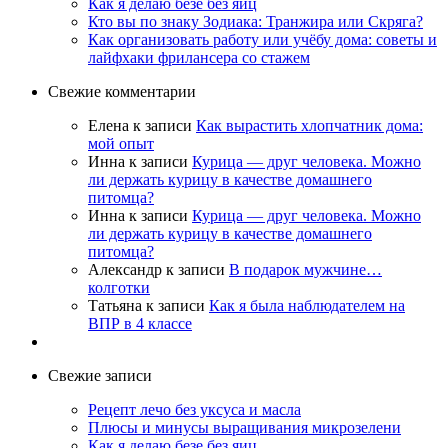
Как я делаю безе без яиц
Кто вы по знаку Зодиака: Транжира или Скряга?
Как организовать работу или учёбу дома: советы и
лайфхаки фрилансера со стажем
Свежие комментарии
Елена
к записи
Как вырастить хлопчатник дома:
мой опыт
Инна
к записи
Курица — друг человека. Можно
ли держать курицу в качестве домашнего
питомца?
Инна
к записи
Курица — друг человека. Можно
ли держать курицу в качестве домашнего
питомца?
Александр
к записи
В подарок мужчине…
колготки
Татьяна
к записи
Как я была наблюдателем на
ВПР в 4 классе
Свежие записи
Рецепт лечо без уксуса и масла
Плюсы и минусы выращивания микрозелени
Как я делаю безе без яиц