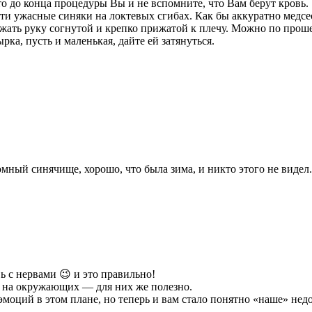
то до конца процедуры Вы и не вспомните, что Вам берут кровь.
Эти ужасные синяки на локтевых сгибах. Как бы аккуратно медсес
жать руку согнутой и крепко прижатой к плечу. Можно по проше
рка, пусть и маленькая, дайте ей затянуться.
мный синячище, хорошо, что была зима, и никто этого не видел.
вь с нервами 😉 и это правильно!
т на окружающих — для них же полезно.
их эмоций в этом плане, но теперь и вам стало понятно «наш