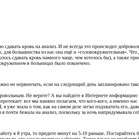
сдавать кровь на анализ. И не всегда это происходит добровольно
о, для большинства из нас она ещё и «головокружительная». Что д
лось сдавать кровь намного чаще, чем хотелось бы), а также пр
вокружением в больницах было покончено.
сложно не нервничать, если на следующий день запланировано та
бровольным. Не верите? А вы найдите в Интернете информацию о
е протекает: все мы наивно полагаем, что кого-кого, а именно на
 я уже знала о том, как на самом деле легко подхватить его, да
 я почти бежала на анализ, поскольку за ночь напридумывала се
работу в 8 утра, то придите минут на 5-10 раньше. Постарайтесь
укам те, кто уже выходит из кабинета. Точно также не прибавят