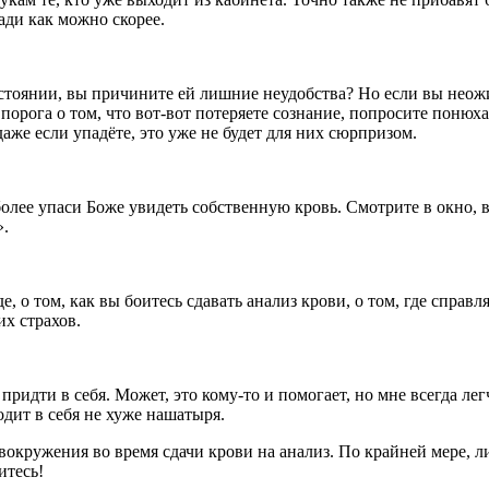
ади как можно скорее.
остоянии, вы причините ей лишние неудобства? Но если вы неожи
порога о том, что вот-вот потеряете сознание, попросите понюх
даже если упадёте, это уже не будет для них сюрпризом.
более упаси Боже увидеть собственную кровь. Смотрите в окно, 
».
е, о том, как вы боитесь сдавать анализ крови, о том, где справ
их страхов.
 придти в себя. Может, это кому-то и помогает, но мне всегда л
одит в себя не хуже нашатыря.
вокружения во время сдачи крови на анализ. По крайней мере, ли
итесь!