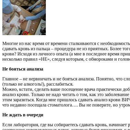
Многие из нас время от времени сталкиваются с необходимостью 
сдавать кровь из пальца – процедура не из приятных. Более тог
крови? Исходя из личного опыта (а мне в последнее время приш
несколько правил «НЕ», следуя которым, с обмороками и голо
Не бояться анализа
Главное – не нервничать и не бояться анализа. Понятно, что 
(только не алкоголь!), расслабиться.
Можно, кстати, сделать ваше посещение врача практически до
анализ крови. Только не надо читать о том, как это заболевани
этим заразиться. Когда мне пришлось сдавать анализ крови ВИЧ,
что недавно посещала стоматолога…. Вы не поверите, но утром
Не ждать в очереди
Если лаборатория, где вы собираетесь сдавать кровь, начинает 
созерцание окровавленных ваток, которые будут прижимать к р