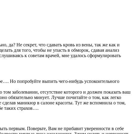
, да? Не секрет, что сдавать кровь из вены, так же как и
елать для того, чтобы не упасть в обморок, сдавая анализ
ислушиваясь к советам врачей, мне удалось сформулировать
кое…. Но попробуйте выпить чего-нибудь успокоительного
 том заболевании, отсутствие которого и должен показать ваш
с оно обязательно минует. Лучше почитайте о том, как легко
же сделав маникюр в салоне красоты. Тут же вспомнила о том,
бе таких страхов….
 быть первым. Поверьте, Вам не прибавит уверенности в себе
 бодрости хмурые лица ожидающих. Зачем сидеть и нервничать,