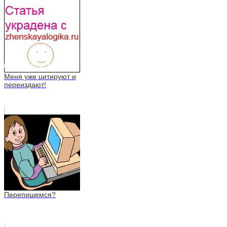
Меня уже цитируют и
переиздают!
Перепишемся?