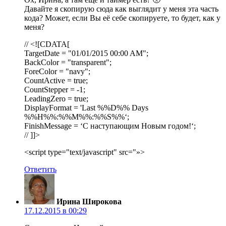
Давайте я скопирую сюда как выглядит у меня эта часть
кода? Может, если Вы её себе скопируете, то будет, как у
меня?
// <![CDATA[
TargetDate = "01/01/2015 00:00 AM";
BackColor = "transparent";
ForeColor = "navy";
CountActive = true;
CountStepper = -1;
LeadingZero = true;
DisplayFormat = '
Last %%D%% Days
%%H%%:%%M%%:%%S%%
‘;
FinishMessage = ‘
С наступающим
Новым годом!
‘;
// ]]>
<script type="text/javascript" src="»>
Ответить
Ирина Широкова
17.12.2015 в 00:29