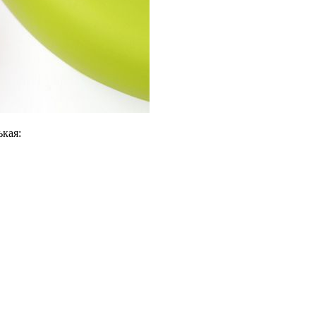
ькая: