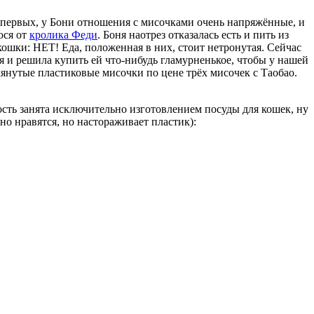
Во-первых, у Бони отношения с мисочками очень напряжённые, и
юся от
кролика Феди
. Боня наотрез отказалась есть и пить из
 кошки: НЕТ! Еда, положенная в них, стоит нетронутая. Сейчас
 я и решила купить ей что-нибудь гламурненькое, чтобы у нашей
нутые пластиковые мисочки по цене трёх мисочек с Таобао.
ость занята исключительно изготовлением посуды для кошек, ну
но нравятся, но настораживает пластик):