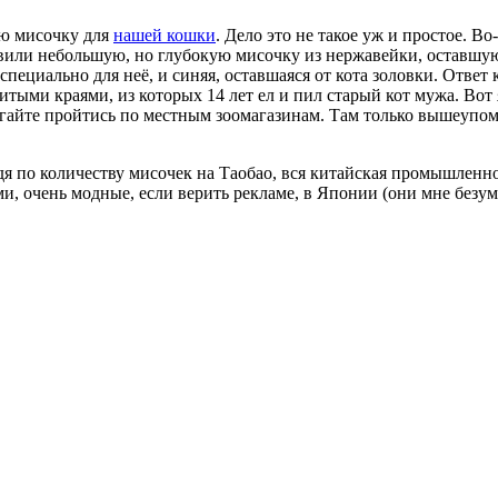
ую мисочку для
нашей кошки
. Дело это не такое уж и простое. 
тавили небольшую, но глубокую мисочку из нержавейки, оставшу
пециально для неё, и синяя, оставшаяся от кота золовки. Ответ
итыми краями, из которых 14 лет ел и пил старый кот мужа. Вот
айте пройтись по местным зоомагазинам. Там только вышеупомя
дя по количеству мисочек на Таобао, вся китайская промышленн
и, очень модные, если верить рекламе, в Японии (они мне безум