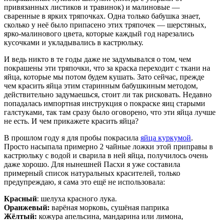
привязанных листиков и травинок) и малиновые —
сваренные в ярких тряпочках. Одна только бабушка знает,
сколько у неё было припасено этих тряпочек — шерстяных,
ярко-малинового цвета, которые каждый год нарезались
кусочками и укладывались в кастрюльку.
И ведь никто в те годы даже не задумывался о том, чем
покрашены эти тряпочки, что за краска переходит с ткани на
яйца, которые мы потом будем кушать. Зато сейчас, прежде
чем красить яйца этим старинным бабушкиным методом,
действительно задумаешься, стоит ли так рисковать. Недавно
попадалась импортная инструкция о покраске яиц старыми
галстуками, так там сразу было оговорено, что эти яйца лучше
не есть. И чем прикажете красить яйца?
В прошлом году я для пробы покрасила
яйца куркумой
.
Просто насыпала примерно 2 чайные ложки этой приправы в
кастрюльку с водой и сварила в ней яйца, получилось очень
даже хорошо. Для нынешней Пасхи я уже составила
примерный список натуральных красителей, только
предупреждаю, я сама это ещё не использовала:
Красный
: шелуха красного лука.
Оранжевый:
варёная морковь, сушёная паприка
Жёлтый:
кожура апельсина, мандарина или лимона,