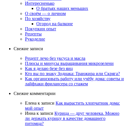
Интересненько
О братьях наших меньших
О своём — о личном
По хозяйству
Огород на балконе
Покупкин опыт
Рецепты
Рукоделие
Свежие записи
Рецепт лечо без уксуса и масла
Плюсы и минусы выращивания микрозелени
Как я делаю безе без яиц
Кто вы по знаку Зодиака: Транжира или Скряга?
Как организовать работу или учёбу дома: советы и
лайфхаки фрилансера со стажем
Свежие комментарии
Елена
к записи
Как вырастить хлопчатник дома:
мой опыт
Инна
к записи
Курица — друг человека. Можно
ли держать курицу в качестве домашнего
питомца?