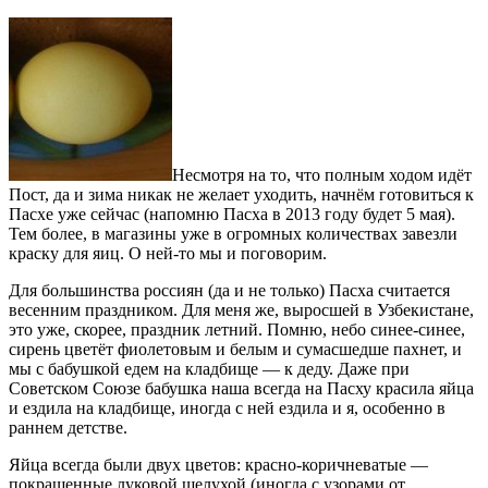
Несмотря на то, что полным ходом идёт
Пост, да и зима никак не желает уходить, начнём готовиться к
Пасхе уже сейчас (напомню Пасха в 2013 году будет 5 мая).
Тем более, в магазины уже в огромных количествах завезли
краску для яиц. О ней-то мы и поговорим.
Для большинства россиян (да и не только) Пасха считается
весенним праздником. Для меня же, выросшей в Узбекистане,
это уже, скорее, праздник летний. Помню, небо синее-синее,
сирень цветёт фиолетовым и белым и сумасшедше пахнет, и
мы с бабушкой едем на кладбище — к деду. Даже при
Советском Союзе бабушка наша всегда на Пасху красила яйца
и ездила на кладбище, иногда с ней ездила и я, особенно в
раннем детстве.
Яйца всегда были двух цветов: красно-коричневатые —
покрашенные луковой шелухой (иногда с узорами от