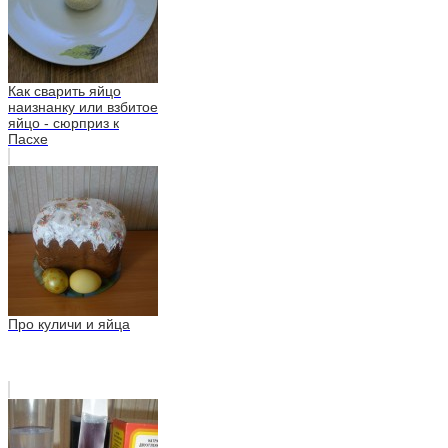
Как сварить яйцо
наизнанку или взбитое
яйцо - сюрприз к
Пасхе
Про куличи и яйца