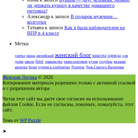
ли держать курицу в качестве домашнего
питомца?
Александр
к записи
В подарок мужчине…
колготки
Татьяна
к записи
Как я была наблюдателем на
ВПР в 4 классе
Метки
женский блог
красота
одежда
улитка
пицца
английский
для
блог
дома
школа
знакомство
тапки крючком
кухня
голубцы
вязаная
жилетка
бельё
куличи в хлебопечке
Рецепты
День Святого Валентина
Женская Логика
© 2026
Копирование материала разрешено только с активной ссылкой
и с разрешения автора
Читая этот сайт вы даете свое согласие на использование
файлов Cookie. Если не согласны, покиньте, пожалуйста, этот
сайт.
Тема от
WP Puzzle
➤