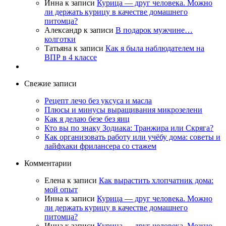
Инна
к записи
Курица — друг человека. Можно
ли держать курицу в качестве домашнего
питомца?
Александр
к записи
В подарок мужчине…
колготки
Татьяна
к записи
Как я была наблюдателем на
ВПР в 4 классе
Свежие записи
Рецепт лечо без уксуса и масла
Плюсы и минусы выращивания микрозелени
Как я делаю безе без яиц
Кто вы по знаку Зодиака: Транжира или Скряга?
Как организовать работу или учёбу дома: советы и
лайфхаки фрилансера со стажем
Комментарии
Елена
к записи
Как вырастить хлопчатник дома:
мой опыт
Инна
к записи
Курица — друг человека. Можно
ли держать курицу в качестве домашнего
питомца?
Инна
к записи
Курица — друг человека. Можно