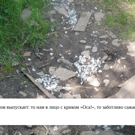
том выпускает: то нам в лицо с криком «Оса!», то заботливо сажа