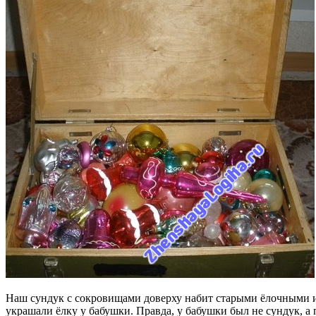
Наш сундук с сокровищами доверху набит старыми ёлочными иг
украшали ёлку у бабушки. Правда, у бабушки был не сундук, а 