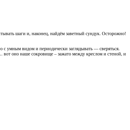
читывать шаги и, наконец, найдём заветный сундук. Осторожно!
его с умным видом и периодически заглядывать — сверяться.
и… вот оно наше сокровище – зажато между креслом и стеной, и