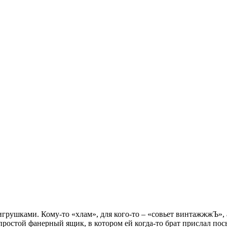
рушками. Кому-то «хлам», для кого-то – «совьет винтажжжЪ», а
простой фанерный ящик, в котором ей когда-то брат прислал посы