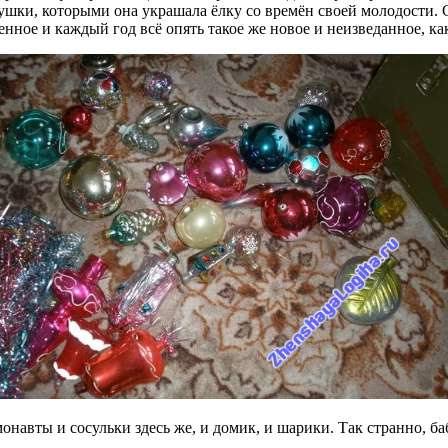
рушки, которыми она украшала ёлку со времён своей молодости.
енное и каждый год всё опять такое же новое и неизведанное, к
монавты и сосульки здесь же, и домик, и шарики. Так странно, 