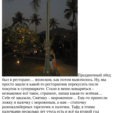
Праздничный обед
был в ресторане… японском, как потом выяснилось. Ну, мы
просто зашли в какой-то ресторанчик перекусить после
покупок в супермаркете. Стали в меню ковыряться –
незнакомое всё такое, странное, лапша какая-то зелёная…
Себе её заказали, Святику – мороженное… Ему-то принесли
ложку и вазочку с мороженым, а нам – стопочку
разнокалиберных тарелочек и палочки. Тьфу, я этими
палочками несколько лет учусь есть и всё на второй год