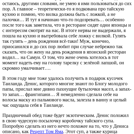
остаюсь, другими словами, не умею я ими пользоваться до сих
пор. А главное – теоретически-то я подкована про тайскую
кухню и помню, что вилка должна быть с ложкой, а не
палочки… И тут я начинаю что-то подозревать… особенно
после того как заметила, что в ресторане сидят одни японцы и
с интересом смотрят на нас. В итоге нервы не выдержали, я
пошла на кухню и вытребовала себе ложку с вилкой. Гулять
так гулять – день рождения всё-таки! Муж, конечно,
приосанился и до сих пор любит при случае небрежно так
сказать, что он жену на день рождения в японский ресторан
водил… на Самуи. О том, что жене очень хотелось в тот
момент надеть ему на голову тарелку с зелёной лапшой, он
скромно умалчивает….
В этом году мне тоже удалось получить в подарок кусочек
Таиланда. Денис, которого многие знают по Блогу молодого
папы, прислал мне дивно пахнущие бутылочки масел, а запах-
то запах… франгипани… Я немедленно сделала себе на
волосы маску из пальмового масла, залезла в ванну и целый
час ощущала себя в Таиланде.
Праздничный обед тоже будет экзотическим. Денис положил
в свою чудесную посылочку коробочку тайского супа.
Попробую сделать из него нечто похожее на то, что у Дениса
описано, как
Рецепт Том Яма
. Этот суп, а также курица