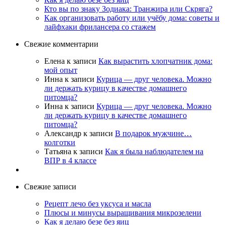
Кто вы по знаку Зодиака: Транжира или Скряга?
Как организовать работу или учёбу дома: советы и
лайфхаки фрилансера со стажем
Свежие комментарии
Елена
к записи
Как вырастить хлопчатник дома:
мой опыт
Инна
к записи
Курица — друг человека. Можно
ли держать курицу в качестве домашнего
питомца?
Инна
к записи
Курица — друг человека. Можно
ли держать курицу в качестве домашнего
питомца?
Александр
к записи
В подарок мужчине…
колготки
Татьяна
к записи
Как я была наблюдателем на
ВПР в 4 классе
Свежие записи
Рецепт лечо без уксуса и масла
Плюсы и минусы выращивания микрозелени
Как я делаю безе без яиц