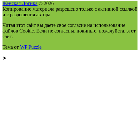
Женская Логика
© 2026
Копирование материала разрешено только с активной ссылкой
и с разрешения автора
Читая этот сайт вы даете свое согласие на использование
файлов Cookie. Если не согласны, покиньте, пожалуйста, этот
сайт.
Тема от
WP Puzzle
➤