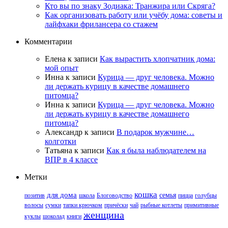
Кто вы по знаку Зодиака: Транжира или Скряга?
Как организовать работу или учёбу дома: советы и
лайфхаки фрилансера со стажем
Комментарии
Елена
к записи
Как вырастить хлопчатник дома:
мой опыт
Инна
к записи
Курица — друг человека. Можно
ли держать курицу в качестве домашнего
питомца?
Инна
к записи
Курица — друг человека. Можно
ли держать курицу в качестве домашнего
питомца?
Александр
к записи
В подарок мужчине…
колготки
Татьяна
к записи
Как я была наблюдателем на
ВПР в 4 классе
Метки
кошка
для дома
семья
позитив
школа
Блоговодство
пицца
голубцы
волосы
сумки
тапки крючком
причёски
чай
рыбные котлеты
примитивные
женщина
куклы
шоколад
книги