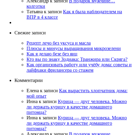
Александр
к записи
В подарок мужчине…
колготки
Татьяна
к записи
Как я была наблюдателем на
ВПР в 4 классе
Свежие записи
Рецепт лечо без уксуса и масла
Плюсы и минусы выращивания микрозелени
Как я делаю безе без яиц
Кто вы по знаку Зодиака: Транжира или Скряга?
Как организовать работу или учёбу дома: советы и
лайфхаки фрилансера со стажем
Комментарии
Елена
к записи
Как вырастить хлопчатник дома:
мой опыт
Инна
к записи
Курица — друг человека. Можно
ли держать курицу в качестве домашнего
питомца?
Инна
к записи
Курица — друг человека. Можно
ли держать курицу в качестве домашнего
питомца?
Александр
к записи
В подарок мужчине…