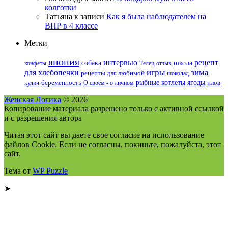
колготки
Татьяна
к записи
Как я была наблюдателем на
ВПР в 4 классе
Метки
япония
интервью
рецепт
собака
школа
конфеты
Телец
отзыв
игры
зима
для хлебопечки
рецепты для любимой
шоколад
рыбные котлеты
ягоды
кулич
беременность
О своём - о личном
плов
Женская Логика
© 2026
Копирование материала разрешено только с активной ссылкой
и с разрешения автора
Читая этот сайт вы даете свое согласие на использование
файлов Cookie. Если не согласны, покиньте, пожалуйста, этот
сайт.
Тема от
WP Puzzle
➤