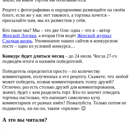
Рецепт с фотографиями и ощущениями размещайте на своём
блоге, если же у вас нет такового, а тортика хочется –
присылайте нам, мы их разместим у себя.
Кто такие мы? Мы – это две Оли: одна – это я – автор
Женской Логики
, а вторая Оля ведёт
Женский журнал
Сладкая жизнь
. Упоминание наших сайтов в конкурсном
посте – одно из условий конкурса…
Конкурс будет длиться месяц
– до 24 июля. Числа 27-го
подведём итоги и назовём победителей.
Победитель определится просто – по количеству
комментариев, полученных к его рецепту. Скажете, что любой
может победить, позвав комментировать толпу друзей?
Отлично, раз есть столько друзей для комментирования,
значит, будет с кем разделить торт. Кто-то захочет отведать
тортика настолько, что напишет самолично кучу
комментариев от разных имён? Пожалуйста. Только потом не
подавитесь, хи-хи-хи, таким «призом» 😉
А это вы читали?