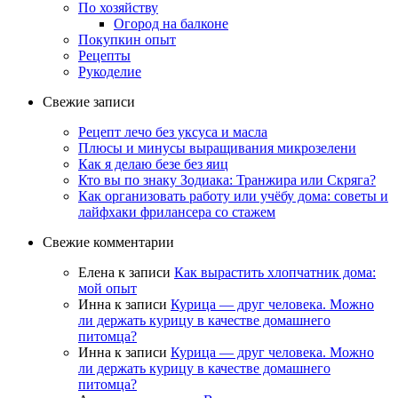
По хозяйству
Огород на балконе
Покупкин опыт
Рецепты
Рукоделие
Свежие записи
Рецепт лечо без уксуса и масла
Плюсы и минусы выращивания микрозелени
Как я делаю безе без яиц
Кто вы по знаку Зодиака: Транжира или Скряга?
Как организовать работу или учёбу дома: советы и
лайфхаки фрилансера со стажем
Свежие комментарии
Елена
к записи
Как вырастить хлопчатник дома:
мой опыт
Инна
к записи
Курица — друг человека. Можно
ли держать курицу в качестве домашнего
питомца?
Инна
к записи
Курица — друг человека. Можно
ли держать курицу в качестве домашнего
питомца?