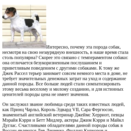
Интересно, почему эта порода собак,
несмотря на свою незаурядную внешность, в наше время стала
столь популярна? Скорее это связано с темпераментом собаки:
она отличается безукоризненным послушанием и
приветливым поведением с другими собаками. К тому же
Джек Рассел терьер занимает совсем немного места в доме, не
требует значительных денежных затрат на уход и содержание
данной породы. Все больше людей стали симпатизировать
этому весьма веселому и милому созданию, и для истинных
ценителей породы цена не имеет значения.
Он заслужил звание любимца среди таких известных людей,
как Принц Чарльз, Король Эдвард VII, Сара Фергюсон,
знаменитый английский ветеринар Джеймс Херриот, певцы
Мэрайя Кэрри и Бетт Мидлер, актеры Джим Кэрри и Майкл
Дуглас. Счастливыми обладателями данной породы собак в
России являются Лев Лещенко, Филлип Киркоров и