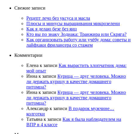
Свежие записи
Рецепт лечо без уксуса и масла
Плюсы и минусы выращивания микрозелени
Как я делаю безе без яиц
Кто вы по знаку Зодиака: Транжира или Скряга?
Как организовать работу или учёбу дома: советы и
лайфхаки фрилансера со стажем
Комментарии
Елена
к записи
Как вырастить хлопчатник дома:
мой опыт
Инна
к записи
Курица — друг человека. Можно
ли держать курицу в качестве домашнего
питомца?
Инна
к записи
Курица — друг человека. Можно
ли держать курицу в качестве домашнего
питомца?
Александр
к записи
В подарок мужчине…
колготки
Татьяна
к записи
Как я была наблюдателем на
ВПР в 4 классе