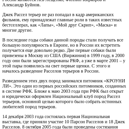
Александр Буйнов.
Джек Рассел терьер не раз попадал в кадр американских
фильмов, ему принадлежат главные роли в таких известных
бестселлерах, как «Лапы», «Мой друг Скрип», «Маска» и
многие другие.
В последние годы собаки данной породы стали получать все
большую популярность в Европе, но в России их встретить
получается еще довольно редко. Две первые собаки были
привезены в Москву из США (Виржиния) в 1999 году, в 2000
году они были зарегистрированы РКФ, а уже в марте 2001 – у
этой пары появились на свет первые щенки. С этого и
началось разведение Расселов терьеров в России.
Разведением этих двух пород занимался питомник «КРОУНИ
ЛИ». Это один из первых российских питомников, созданных
в системе РФК. Ближе к маю 2003 года при РФК был открыт
и юридически оформлен Национальный клуб пород Рассел
терьеров, основной целью которого было собрать истинных
любителей пород терьеров.
14 декабря 2003 года состоялась первая Национальная
выставка, где приняли участие 10 Парсон Расселов и 18 Джек
Расселов. 8 октября 2005 года были проведены состязания