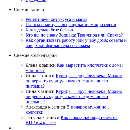
Свежие записи
Рецепт лечо без уксуса и масла
Плюсы и минусы выращивания микрозелени
Как я делаю безе без яиц
Кто вы по знаку Зодиака: Транжира или Скряга?
Как организовать работу или учёбу дома: советы и
лайфхаки фрилансера со стажем
Свежие комментарии
Елена
к записи
Как вырастить хлопчатник дома:
мой опыт
Инна
к записи
Курица — друг человека. Можно
ли держать курицу в качестве домашнего
питомца?
Инна
к записи
Курица — друг человека. Можно
ли держать курицу в качестве домашнего
питомца?
Александр
к записи
В подарок мужчине…
колготки
Татьяна
к записи
Как я была наблюдателем на
ВПР в 4 классе