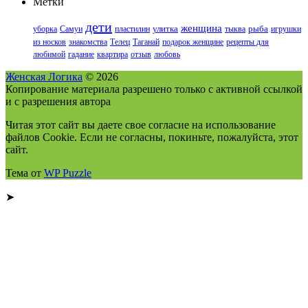
Метки
дети
женщина
уборка
Самуи
пластилин
улитка
тыква
рыба
игрушки
из носков
знакомства
Телец
Таганай
подарок женщине
рецепты для
любимой
гадание
квартира
отзыв
любовь
Женская Логика
© 2026
Копирование материала разрешено только с активной ссылкой
и с разрешения автора
Читая этот сайт вы даете свое согласие на использование
файлов Cookie. Если не согласны, покиньте, пожалуйста, этот
сайт.
Тема от
WP Puzzle
➤