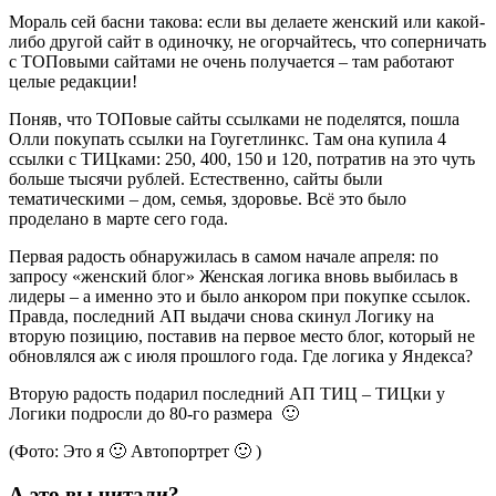
Мораль сей басни такова: если вы делаете женский или какой-
либо другой сайт в одиночку, не огорчайтесь, что соперничать
с ТОПовыми сайтами не очень получается – там работают
целые редакции!
Поняв, что ТОПовые сайты ссылками не поделятся, пошла
Олли покупать ссылки на Гоугетлинкс. Там она купила 4
ссылки с ТИЦками: 250, 400, 150 и 120, потратив на это чуть
больше тысячи рублей. Естественно, сайты были
тематическими – дом, семья, здоровье. Всё это было
проделано в марте сего года.
Первая радость обнаружилась в самом начале апреля: по
запросу «женский блог» Женская логика вновь выбилась в
лидеры – а именно это и было анкором при покупке ссылок.
Правда, последний АП выдачи снова скинул Логику на
вторую позицию, поставив на первое место блог, который не
обновлялся аж с июля прошлого года. Где логика у Яндекса?
Вторую радость подарил последний АП ТИЦ – ТИЦки у
Логики подросли до 80-го размера 🙂
(Фото: Это я 🙂 Автопортрет 🙂 )
А это вы читали?