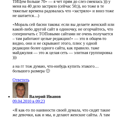
ТИЦем больше 70» — я чет прям до слез смеялась ))) у
меня на 40 дело застряло (сейчас 50;)), но тоже в те
тяжелые времена радовалась что «застряло» и вниз тоже
не шатается…)
«Мораль сей басни такова: если вы делаете женский или
какой-либо другой сайт в одиночку, не огорчайтесь, что
соперничать с ТОПовыми сайтами не очень получается
– там работают целые редакции!» — это в общем-то
видно, они и не скрывают этого, плюс у одной
редакции более одного сайта, как правило. таже
майджулия — это ж целая сеть — элитная группировка
)))
а на гг тож думаю, что-нибудь купить этакого…
большого размера 🙂
Ответить
Валерий Иванов
09.04.2010 в 09:23
«Я как-то по наивности своей думала, что сидят такие
же девочки, как и мы, и делают женские сайты. А там