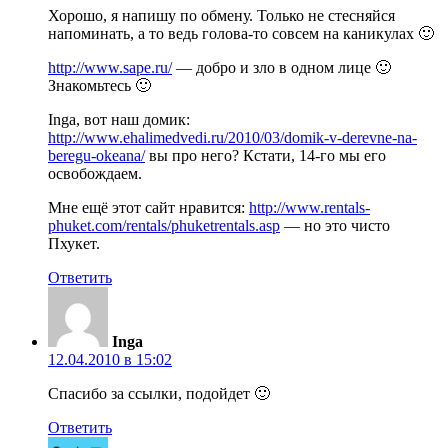
Хорошо, я напишу по обмену. Только не стесняйся
напоминать, а то ведь голова-то совсем на каникулах 🙂
http://www.sape.ru/
— добро и зло в одном лице 🙂
Знакомьтесь 🙂
Inga, вот наш домик:
http://www.ehalimedvedi.ru/2010/03/domik-v-derevne-na-
beregu-okeana/
вы про него? Кстати, 14-го мы его
освобождаем.
Мне ещё этот сайт нравится:
http://www.rentals-
phuket.com/rentals/phuketrentals.asp
— но это чисто
Пхукет.
Ответить
Inga
12.04.2010 в 15:02
Спасибо за ссылки, подойдет 🙂
Ответить