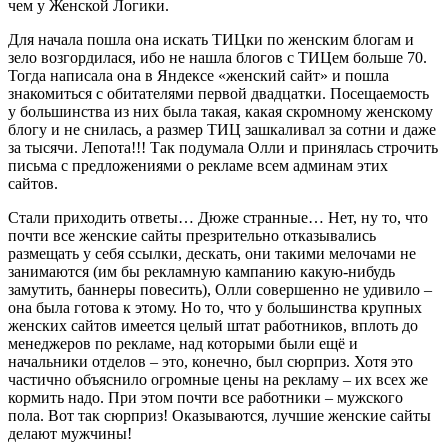
чем у Женской Логики.
Для начала пошла она искать ТИЦки по женским блогам и
зело возгордилася, ибо не нашла блогов с ТИЦем больше 70.
Тогда написала она в Яндексе «женский сайт» и пошла
знакомиться с обитателями первой двадцатки. Посещаемость
у большинства из них была такая, какая скромному женскому
блогу и не снилась, а размер ТИЦ зашкаливал за сотни и даже
за тысячи. Лепота!!! Так подумала Олли и принялась строчить
письма с предложениями о рекламе всем админам этих
сайтов.
Стали приходить ответы… Дюже странные… Нет, ну то, что
почти все женские сайты презрительно отказывались
размещать у себя ссылки, дескать, они такими мелочами не
занимаются (им бы рекламную кампанию какую-нибудь
замутить, баннеры повесить), Олли совершенно не удивило –
она была готова к этому. Но то, что у большинства крупных
женских сайтов имеется целый штат работников, вплоть до
менеджеров по рекламе, над которыми были ещё и
начальники отделов – это, конечно, был сюрприз. Хотя это
частично объяснило огромные цены на рекламу – их всех же
кормить надо. При этом почти все работники – мужского
пола. Вот так сюрприз! Оказываются, лучшие женские сайты
делают мужчины!