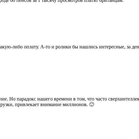
Вроде 60 пенсов за 1 тысячу просмотров платят британцам.
какую-либо оплату. А-то и ролики бы нашлись интересные, за ден
ние. Но парадокс нашего времени в том, что часто сверхинтеллек
грузки, привлекает внимание миллионов. 🙂