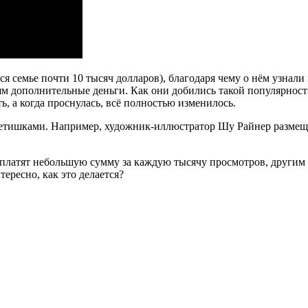
я семье почти 10 тысяч долларов), благодаря чему о нём узнали
лям дополнительные деньги. Как они добились такой популярнос
, а когда проснулась, всё полностью изменилось.
етишками. Например, художник-иллюстратор Шу Райнер размеща
латят небольшую сумму за каждую тысячу просмотров, другим – 
ересно, как это делается?