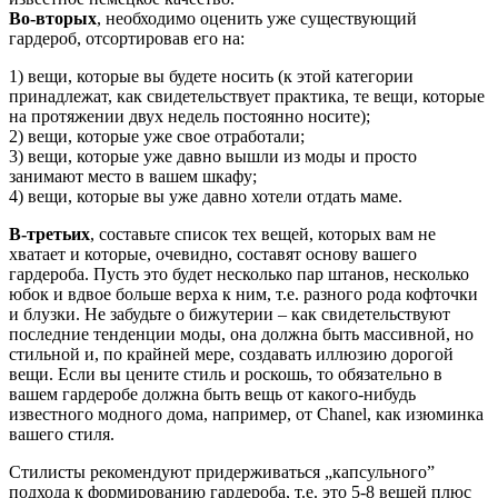
Во-вторых
, необходимо оценить уже существующий
гардероб, отсортировав его на:
1) вещи, которые вы будете носить (к этой категории
принадлежат, как свидетельствует практика, те вещи, которые
на протяжении двух недель постоянно носите);
2) вещи, которые уже свое отработали;
3) вещи, которые уже давно вышли из моды и просто
занимают место в вашем шкафу;
4) вещи, которые вы уже давно хотели отдать маме.
В-третьих
, составьте список тех вещей, которых вам не
хватает и которые, очевидно, составят основу вашего
гардероба. Пусть это будет несколько пар штанов, несколько
юбок и вдвое больше верха к ним, т.е. разного рода кофточки
и блузки. Не забудьте о бижутерии – как свидетельствуют
последние тенденции моды, она должна быть массивной, но
стильной и, по крайней мере, создавать иллюзию дорогой
вещи. Если вы цените стиль и роскошь, то обязательно в
вашем гардеробе должна быть вещь от какого-нибудь
известного модного дома, например, от Сhanel, как изюминка
вашего стиля.
Стилисты рекомендуют придерживаться „капсульного”
подхода к формированию гардероба, т.е. это 5-8 вещей плюс