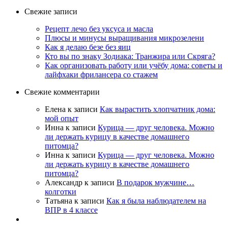
Свежие записи
Рецепт лечо без уксуса и масла
Плюсы и минусы выращивания микрозелени
Как я делаю безе без яиц
Кто вы по знаку Зодиака: Транжира или Скряга?
Как организовать работу или учёбу дома: советы и
лайфхаки фрилансера со стажем
Свежие комментарии
Елена
к записи
Как вырастить хлопчатник дома:
мой опыт
Инна
к записи
Курица — друг человека. Можно
ли держать курицу в качестве домашнего
питомца?
Инна
к записи
Курица — друг человека. Можно
ли держать курицу в качестве домашнего
питомца?
Александр
к записи
В подарок мужчине…
колготки
Татьяна
к записи
Как я была наблюдателем на
ВПР в 4 классе