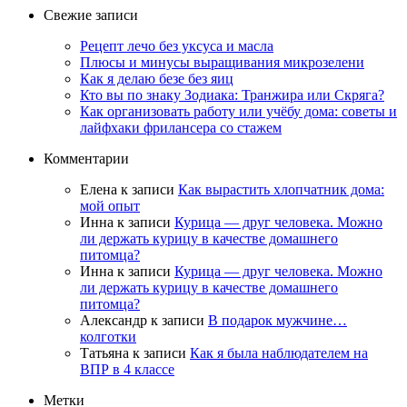
Свежие записи
Рецепт лечо без уксуса и масла
Плюсы и минусы выращивания микрозелени
Как я делаю безе без яиц
Кто вы по знаку Зодиака: Транжира или Скряга?
Как организовать работу или учёбу дома: советы и
лайфхаки фрилансера со стажем
Комментарии
Елена
к записи
Как вырастить хлопчатник дома:
мой опыт
Инна
к записи
Курица — друг человека. Можно
ли держать курицу в качестве домашнего
питомца?
Инна
к записи
Курица — друг человека. Можно
ли держать курицу в качестве домашнего
питомца?
Александр
к записи
В подарок мужчине…
колготки
Татьяна
к записи
Как я была наблюдателем на
ВПР в 4 классе
Метки