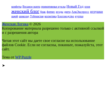
Новый Год
конфеты
Восьмое марта
примитивные куклы
плов
женский блог
игрушки
брак
фитнес
ягоды
диета
АлиЭкспресс
шарф
шоколад
Узбекистан
косметика
Блоговодство
куртки
Женская Логика
© 2026
Копирование материала разрешено только с активной ссылкой
и с разрешения автора
Читая этот сайт вы даете свое согласие на использование
файлов Cookie. Если не согласны, покиньте, пожалуйста, этот
сайт.
Тема от
WP Puzzle
➤