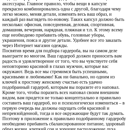
аксессуары. Главное правило, чтобы вещи в капсуле
прекрасно комбинировались одна с другой, благодаря чему
легко можно, меняя детали, изменять весь ваш образ, и
каждый раз выглядеть по-новому. Таких капсул должно быть
несколько: офисная, повседневная, деловая, спортивная,
домашняя, вечерняя, нарядная, пляжная и т.п. К этому всему
еще необходимо прибавить обувь, головные уборы,
украшения, пояса и другие детали. Удобнее все это заказать
через Интернет магазин одежды.
Посвятив время для подбора гардероба, вы на самом деле
выиграете во многом. Ваш гардероб должен приносить вам
радость и удовлетворение от того, что вы чувствуете себя
неповторимо красивой в глазах мужчин, которые вас
окружают. Ведь все мы стремимся быть успешными,
красивыми и любимыми! Как ни банально, но одним из
ключей к простому женскому счастью есть удачно
подобранный гардероб, которым вы поразите его наповал.
Кроме того, чтобы поразить всех наповал своим внешним
видом, вам придется не только концептуально и правильно
составить ваш гардероб, но и психологически измениться – в
первую очередь вы должны ощущать себя красивой и
непревзойденной, тогда и все окружающие будут так думать.
Поэтому в приложение к правильно подобранному гардеробу
необходимо прибавить сбалансированное питание, здоровый
образ жизни, крепкий сон и хорошее расположение духа.