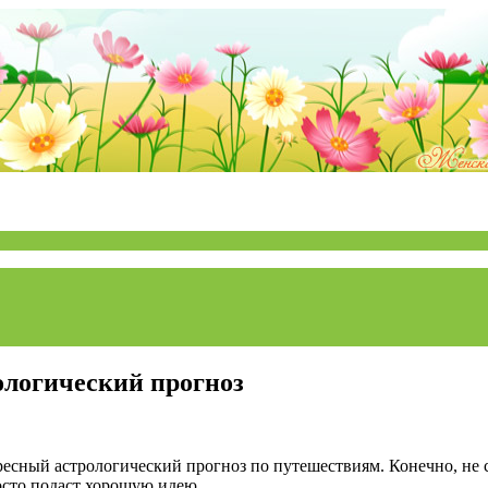
рологический прогноз
ресный астрологический прогноз по путешествиям. Конечно, не 
осто подаст хорошую идею.