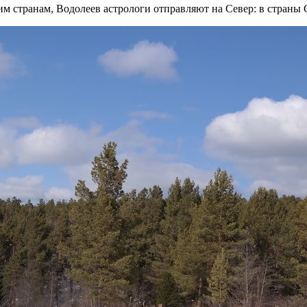
ким странам, Водолеев астрологи отправляют на Север: в стра